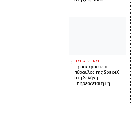
στη ζωή μου»
ΤECH & SCIENCE
Προσέκρουσε ο
πύραυλος της SpaceX
στη Σελήνη:
Επηρεάζεται η Γη;