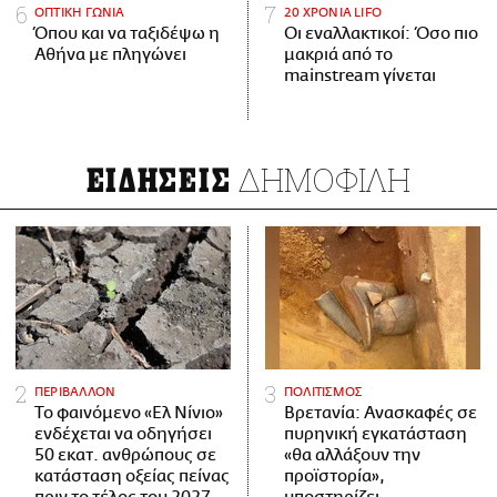
ΟΠΤΙΚΗ ΓΩΝΙΑ
20 ΧΡΟΝΙΑ LIFO
Όπου και να ταξιδέψω η
Οι εναλλακτικοί: Όσο πιο
Αθήνα με πληγώνει
μακριά από το
mainstream γίνεται
ΔΗΜΟΦΙΛΗ
ΕΙΔΗΣΕΙΣ
ΠΕΡΙΒΑΛΛΟΝ
ΠΟΛΙΤΙΣΜΟΣ
Το φαινόμενο «Ελ Νίνιο»
Βρετανία: Ανασκαφές σε
ενδέχεται να οδηγήσει
πυρηνική εγκατάσταση
50 εκατ. ανθρώπους σε
«θα αλλάξουν την
κατάσταση οξείας πείνας
προϊστορία»,