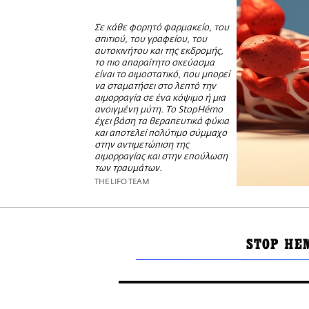
Σε κάθε φορητό φαρμακείο, του
σπιτιού, του γραφείου, του
αυτοκινήτου και της εκδρομής,
το πιο απαραίτητο σκεύασμα
είναι το αιμοστατικό, που μπορεί
να σταματήσει στο λεπτό την
αιμορραγία σε ένα κόψιμο ή μια
ανοιγμένη μύτη. Το StopHémo
έχει βάση τα θεραπευτικά φύκια
και αποτελεί πολύτιμο σύμμαχο
στην αντιμετώπιση της
αιμορραγίας και στην επούλωση
των τραυμάτων.
THE LIFO TEAM
STOP HE