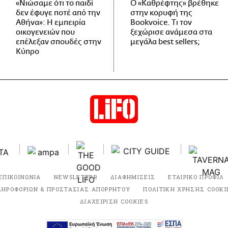
«Νιώσαμε ότι το παιδί
Ο «Καθρέφτης» βρέθηκε
δεν έφυγε ποτέ από την
στην κορυφή της
Αθήνα»: Η εμπειρία
Bookvoice. Τι τον
οικογενειών που
ξεχώρισε ανάμεσα στα
επέλεξαν σπουδές στην
μεγάλα best sellers;
Κύπρο
ΕΠΙΚΟΙΝΩΝΙΑ
NEWSLETTER
ΔΙΑΦΗΜΙΣΕΙΣ
ΕΤΑΙΡΙΚΟ ΠΡΟΦΙΛ
ΛΗΡΟΦΟΡΙΩΝ & ΠΡΟΣΤΑΣΙΑΣ ΑΠΟΡΡΗΤΟΥ
ΠΟΛΙΤΙΚΗ ΧΡΗΣΗΣ COOKI
ΔΙΑΧΕΙΡΙΣΗ COOKIES