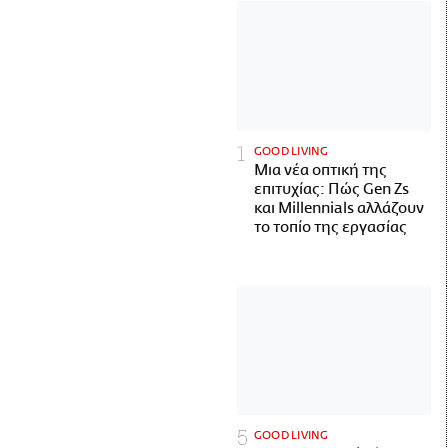
GOOD LIVING
Μια νέα οπτική της
επιτυχίας: Πώς Gen Zs
και Millennials αλλάζουν
το τοπίο της εργασίας
GOOD LIVING