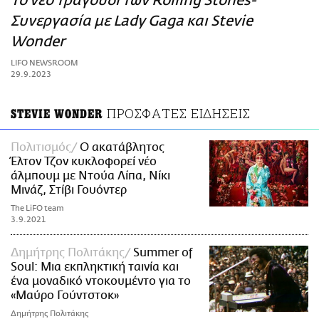
Το νέο τραγούδι των Rolling Stones-
ΑΜΠΑ
Συνεργασία με Lady Gaga και Stevie
PRINT
Wonder
LIFO NEWSROOM
29.9.2023
ΠΡΟΣΦΑΤΕΣ ΕΙΔΗΣΕΙΣ
STEVIE WONDER
Πολιτισμός
Ο ακατάβλητος
Έλτον Τζον κυκλοφορεί νέο
άλμπουμ με Ντούα Λίπα, Νίκι
Μινάζ, Στίβι Γουόντερ
The LiFO team
3.9.2021
Δημήτρης Πολιτάκης
Summer of
Soul: Μια εκπληκτική ταινία και
ένα μοναδικό ντοκουμέντο για το
«Μαύρο Γούντστοκ»
Δημήτρης Πολιτάκης