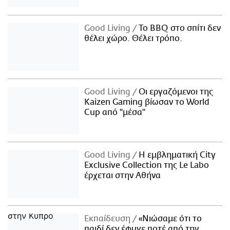
Good Living
Το BBQ στο σπίτι δεν
θέλει χώρο. Θέλει τρόπο.
Good Living
Οι εργαζόμενοι της
Kaizen Gaming βίωσαν το World
Cup από "μέσα"
Good Living
Η εμβληματική City
Exclusive Collection της Le Labo
έρχεται στην Αθήνα
Εκπαίδευση
«Νιώσαμε ότι το
παιδί δεν έφυγε ποτέ από την