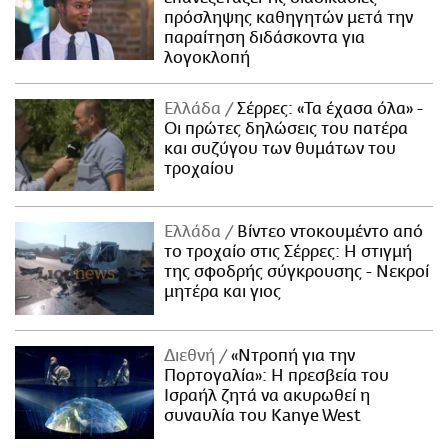
πρόσληψης καθηγητών μετά την
παραίτηση διδάσκοντα για
λογοκλοπή
Ελλάδα
Σέρρες: «Τα έχασα όλα» -
Οι πρώτες δηλώσεις του πατέρα
και συζύγου των θυμάτων του
τροχαίου
Ελλάδα
Βίντεο ντοκουμέντο από
το τροχαίο στις Σέρρες: Η στιγμή
της σφοδρής σύγκρουσης - Νεκροί
μητέρα και γιος
Διεθνή
«Ντροπή για την
Πορτογαλία»: Η πρεσβεία του
Ισραήλ ζητά να ακυρωθεί η
συναυλία του Kanye West