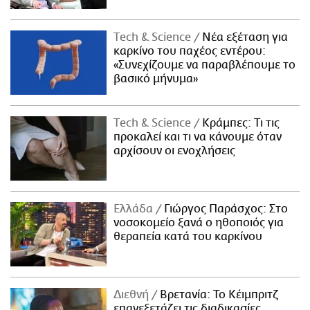
Τech & Science
Νέα εξέταση για
καρκίνο του παχέος εντέρου:
«Συνεχίζουμε να παραβλέπουμε το
βασικό μήνυμα»
Τech & Science
Κράμπες: Τι τις
προκαλεί και τι να κάνουμε όταν
αρχίσουν οι ενοχλήσεις
Ελλάδα
Γιώργος Παράσχος: Στο
νοσοκομείο ξανά ο ηθοποιός για
θεραπεία κατά του καρκίνου
Διεθνή
Βρετανία: Το Κέιμπριτζ
επανεξετάζει τις διαδικασίες