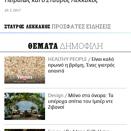
Πειραιώς και ο Σταύρος Λεκκάκος
ΑΜΠΑ
20.2.2017
PRINT
ΠΡΟΣΦΑΤΕΣ ΕΙΔΗΣΕΙΣ
ΣΤΑΥΡΟΣ ΛΕΚΚΑΚΟΣ
ΔΗΜΟΦΙΛΗ
ΘΕΜΑΤΑ
HEALTHY PEOPLE
Είναι καλό
πρωινό η βρόμη; Ένας γιατρός
απαντά
Design
Μόνο στα όνειρα: Τα
υπέροχα σπίτια του Ιμπέρ ντε
Ζιβανσί