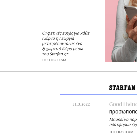
Οι φετινές ευχές για κάθε
Γιώργο ή Γεωργία
μετατρέπονται σε ένα
ξεχωριστό δώρο μέσω
του Starfan.gr.
THE LIFO TEAM
STARFAN
Good Livin
31.3.2022
προσωποπο
Μπορεί να παρ
πλατφόρμα έχει
THE LIFO TEAM