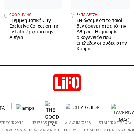
GOOD LIVING
ΕΚΠΑΙΔΕΥΣΗ
Η εμβληματική City
«Νιώσαμε ότι το παιδί
Exclusive Collection της
δεν έφυγε ποτέ από την
Le Labo έρχεται στην
Αθήνα»: Η εμπειρία
Αθήνα
οικογενειών που
επέλεξαν σπουδές στην
Κύπρο
ΕΠΙΚΟΙΝΩΝΙΑ
NEWSLETTER
ΔΙΑΦΗΜΙΣΕΙΣ
ΕΤΑΙΡΙΚΟ ΠΡΟΦΙΛ
ΛΗΡΟΦΟΡΙΩΝ & ΠΡΟΣΤΑΣΙΑΣ ΑΠΟΡΡΗΤΟΥ
ΠΟΛΙΤΙΚΗ ΧΡΗΣΗΣ COOKI