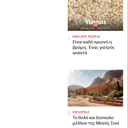
HEALTHY PEOPLE
Είναι καλό πρωινό η
βρόμη; Ένας γιατρός
απαντά
ΡΕΠΟΡΤΑΖ
Το θολό και δύσκολο
μέλλον της Μονής Σινά