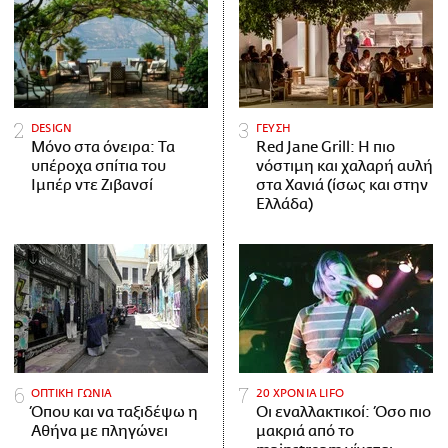
DESIGN
ΓΕΥΣΗ
Μόνο στα όνειρα: Τα
Red Jane Grill: Η πιο
υπέροχα σπίτια του
νόστιμη και χαλαρή αυλή
Ιμπέρ ντε Ζιβανσί
στα Χανιά (ίσως και στην
Ελλάδα)
ΟΠΤΙΚΗ ΓΩΝΙΑ
20 ΧΡΟΝΙΑ LIFO
Όπου και να ταξιδέψω η
Οι εναλλακτικοί: Όσο πιο
Αθήνα με πληγώνει
μακριά από το