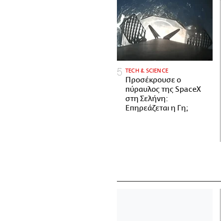
ΤECH & SCIENCE
Προσέκρουσε ο
πύραυλος της SpaceX
στη Σελήνη:
Επηρεάζεται η Γη;