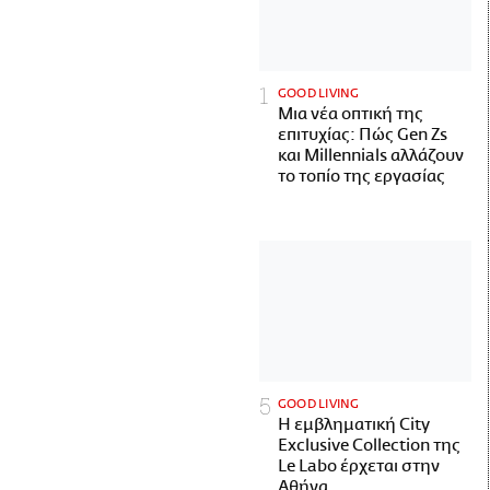
GOOD LIVING
Μια νέα οπτική της
επιτυχίας: Πώς Gen Zs
και Millennials αλλάζουν
το τοπίο της εργασίας
GOOD LIVING
Η εμβληματική City
Exclusive Collection της
Le Labo έρχεται στην
Αθήνα