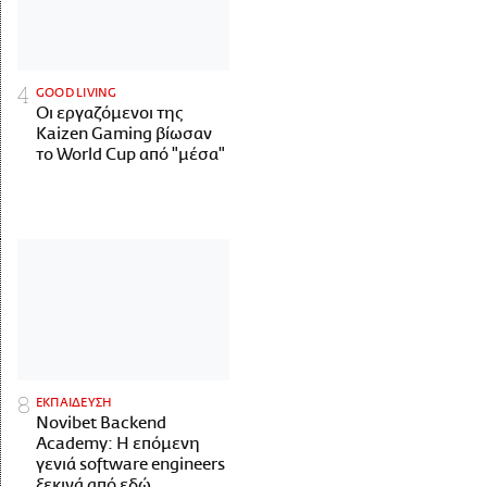
GOOD LIVING
Οι εργαζόμενοι της
Kaizen Gaming βίωσαν
το World Cup από "μέσα"
ΕΚΠΑΙΔΕΥΣΗ
Novibet Backend
Academy: Η επόμενη
γενιά software engineers
ξεκινά από εδώ