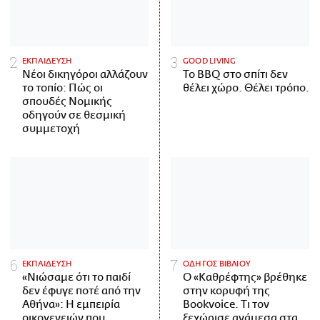
ΕΚΠΑΙΔΕΥΣΗ
GOOD LIVING
Νέοι δικηγόροι αλλάζουν
Το BBQ στο σπίτι δεν
το τοπίο: Πώς οι
θέλει χώρο. Θέλει τρόπο.
σπουδές Νομικής
οδηγούν σε θεσμική
συμμετοχή
ΕΚΠΑΙΔΕΥΣΗ
ΟΔΗΓΟΣ ΒΙΒΛΙΟΥ
«Νιώσαμε ότι το παιδί
Ο «Καθρέφτης» βρέθηκε
δεν έφυγε ποτέ από την
στην κορυφή της
Αθήνα»: Η εμπειρία
Bookvoice. Τι τον
οικογενειών που
ξεχώρισε ανάμεσα στα