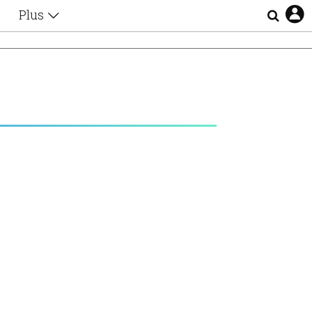
Plus
Θέματα
Συνεντεύξεις
Videos
τα
Αφιερώματα
Ζώδια
Εξομολογήσεις
Blogs
η
Οι Αθηναίοι
Απώλειες
Lgbtqi+
Επιλογές