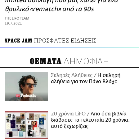
limited συλλογή που μας καλεί για ένα
ΑΜΠΑ
θρυλικό «rematch» από τα 90s
PRINT
THE LIFO TEAM
19.7.2021
ΠΡΟΣΦΑΤΕΣ ΕΙΔΗΣΕΙΣ
SPACE JAM
ΔΗΜΟΦΙΛΗ
ΘΕΜΑΤΑ
Σκληρές Αλήθειες
H σκληρή
αλήθεια για τον Πάνο Βλάχο
20 χρόνια LiFO
Από όσα βιβλία
διάβασες τα τελευταία 20 χρόνια,
αυτό ξεχωρίζεις