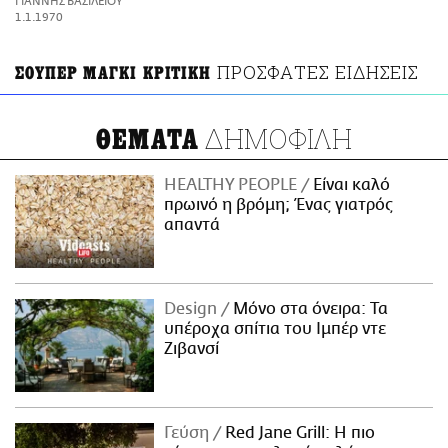
ΓΙΑΝΝΗΣ ΒΑΣΙΛΕΙΟΥ
ΑΜΠΑ
1.1.1970
PRINT
ΠΡΟΣΦΑΤΕΣ ΕΙΔΗΣΕΙΣ
ΣΟΥΠΕΡ ΜΑΓΚΙ ΚΡΙΤΙΚΗ
ΔΗΜΟΦΙΛΗ
ΘΕΜΑΤΑ
HEALTHY PEOPLE
Είναι καλό
πρωινό η βρόμη; Ένας γιατρός
απαντά
Design
Μόνο στα όνειρα: Τα
υπέροχα σπίτια του Ιμπέρ ντε
Ζιβανσί
Γεύση
Red Jane Grill: Η πιο