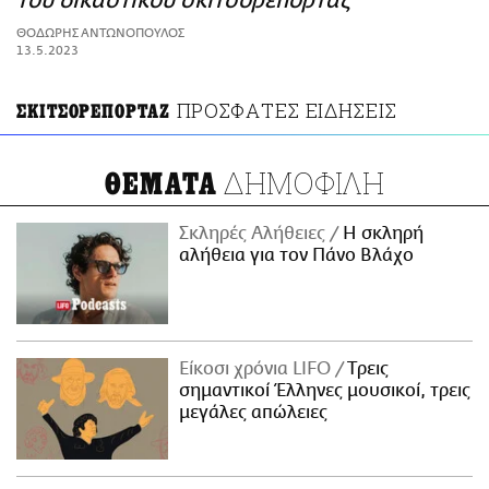
του δικαστικού σκιτσορεπορτάζ
ΑΜΠΑ
ΘΟΔΩΡΗΣ ΑΝΤΩΝΟΠΟΥΛΟΣ
PRINT
13.5.2023
ΠΡΟΣΦΑΤΕΣ ΕΙΔΗΣΕΙΣ
ΣΚΙΤΣΟΡΕΠΟΡΤΑΖ
ΔΗΜΟΦΙΛΗ
ΘΕΜΑΤΑ
Σκληρές Αλήθειες
H σκληρή
αλήθεια για τον Πάνο Βλάχο
Είκοσι χρόνια LIFO
Tρεις
σημαντικοί Έλληνες μουσικοί, τρεις
μεγάλες απώλειες