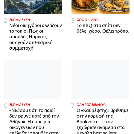
ΕΚΠΑΙΔΕΥΣΗ
GOOD LIVING
Νέοι δικηγόροι αλλάζουν
Το BBQ στο σπίτι δεν
το τοπίο: Πώς οι
θέλει χώρο. Θέλει τρόπο.
σπουδές Νομικής
οδηγούν σε θεσμική
συμμετοχή
ΕΚΠΑΙΔΕΥΣΗ
ΟΔΗΓΟΣ ΒΙΒΛΙΟΥ
«Νιώσαμε ότι το παιδί
Ο «Καθρέφτης» βρέθηκε
δεν έφυγε ποτέ από την
στην κορυφή της
Αθήνα»: Η εμπειρία
Bookvoice. Τι τον
οικογενειών που
ξεχώρισε ανάμεσα στα
επέλεξαν σπουδές στην
μεγάλα best sellers;