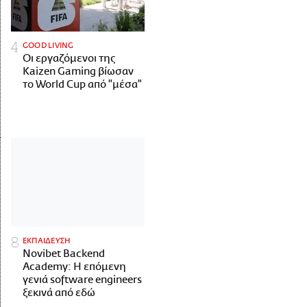
GOOD LIVING
Οι εργαζόμενοι της
Kaizen Gaming βίωσαν
το World Cup από "μέσα"
ΕΚΠΑΙΔΕΥΣΗ
Novibet Backend
Academy: Η επόμενη
γενιά software engineers
ξεκινά από εδώ