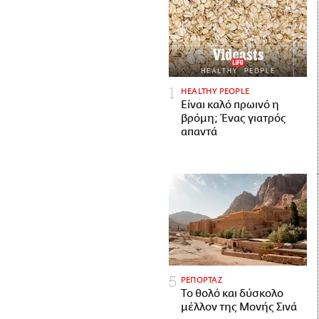
HEALTHY PEOPLE
Είναι καλό πρωινό η
βρόμη; Ένας γιατρός
απαντά
ΡΕΠΟΡΤΑΖ
Το θολό και δύσκολο
μέλλον της Μονής Σινά