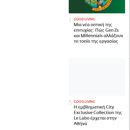
GOOD LIVING
Μια νέα οπτική της
επιτυχίας: Πώς Gen Zs
και Millennials αλλάζουν
το τοπίο της εργασίας
GOOD LIVING
Η εμβληματική City
Exclusive Collection της
Le Labo έρχεται στην
Αθήνα