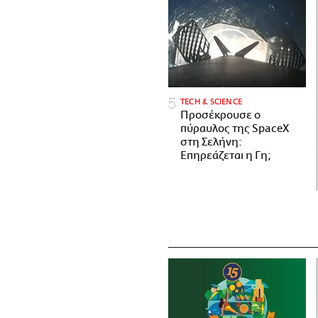
ΤECH & SCIENCE
Προσέκρουσε ο
πύραυλος της SpaceX
στη Σελήνη:
Επηρεάζεται η Γη;