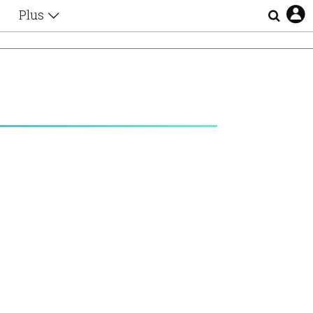
Plus
Θέματα
Συνεντεύξεις
Videos
τα
Αφιερώματα
Ζώδια
Εξομολογήσεις
Blogs
η
Οι Αθηναίοι
Απώλειες
Lgbtqi+
Επιλογές