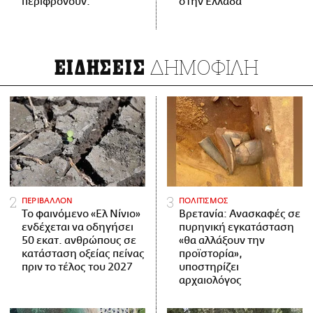
περιφρονούν.
στην Ελλάδα
ΔΗΜΟΦΙΛΗ
ΕΙΔΗΣΕΙΣ
ΠΕΡΙΒΑΛΛΟΝ
ΠΟΛΙΤΙΣΜΟΣ
Το φαινόμενο «Ελ Νίνιο»
Βρετανία: Ανασκαφές σε
ενδέχεται να οδηγήσει
πυρηνική εγκατάσταση
50 εκατ. ανθρώπους σε
«θα αλλάξουν την
κατάσταση οξείας πείνας
προϊστορία»,
πριν το τέλος του 2027
υποστηρίζει
αρχαιολόγος