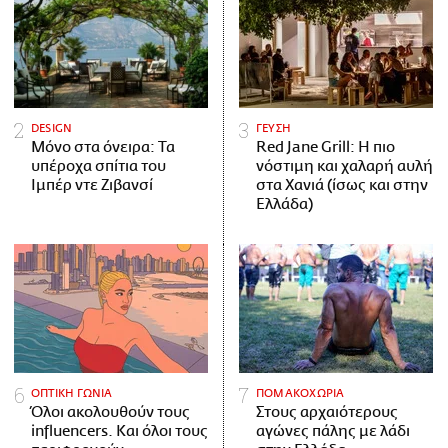
DESIGN
ΓΕΥΣΗ
Μόνο στα όνειρα: Τα
Red Jane Grill: Η πιο
υπέροχα σπίτια του
νόστιμη και χαλαρή αυλή
Ιμπέρ ντε Ζιβανσί
στα Χανιά (ίσως και στην
Ελλάδα)
ΟΠΤΙΚΗ ΓΩΝΙΑ
ΠΟΜΑΚΟΧΩΡΙΑ
Όλοι ακολουθούν τους
Στους αρχαιότερους
influencers. Και όλοι τους
αγώνες πάλης με λάδι