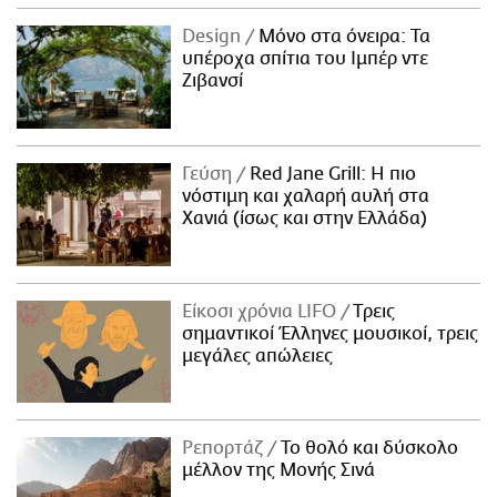
Design
Μόνο στα όνειρα: Τα
υπέροχα σπίτια του Ιμπέρ ντε
Ζιβανσί
Γεύση
Red Jane Grill: Η πιο
νόστιμη και χαλαρή αυλή στα
Χανιά (ίσως και στην Ελλάδα)
Είκοσι χρόνια LIFO
Tρεις
σημαντικοί Έλληνες μουσικοί, τρεις
μεγάλες απώλειες
Ρεπορτάζ
Το θολό και δύσκολο
μέλλον της Μονής Σινά