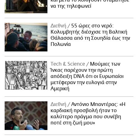
και μετά το Χόλιγουντ σταμάτησε
να της τηλεφωνεί
Διεθνή
55 ώρες στο νερό:
Κολυμβητής διέσχισε τη Βαλτική
Θάλασσα από τη Σουηδία έως την
Πολωνία
Τech & Science
Μούμιες των
Ίνκας παρέχουν την πρώτη
απόδειξη DNA ότι οι Ευρωπαίοι
μετέφεραν την ευλογιά στην
Αμερική
Διεθνή
Αντόνιο Μπαντέρας: «Η
καρδιακή προσβολή ήταν το
καλύτερο πράγμα που συνέβη
ποτέ στη ζωή μου»