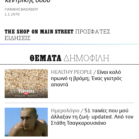
κεντρικής οδού
ΑΜΠΑ
ΓΙΑΝΝΗΣ ΒΑΣΙΛΕΙΟΥ
PRINT
1.1.1970
ΠΡΟΣΦΑΤΕΣ
THE SHOP ON MAIN STREET
ΕΙΔΗΣΕΙΣ
ΔΗΜΟΦΙΛΗ
ΘΕΜΑΤΑ
HEALTHY PEOPLE
Είναι καλό
πρωινό η βρόμη; Ένας γιατρός
απαντά
Ημερολόγιο
51 ταινίες που μού
άλλαξαν τη ζωή- updated. Aπό τον
Στάθη Τσαγκαρουσιάνο