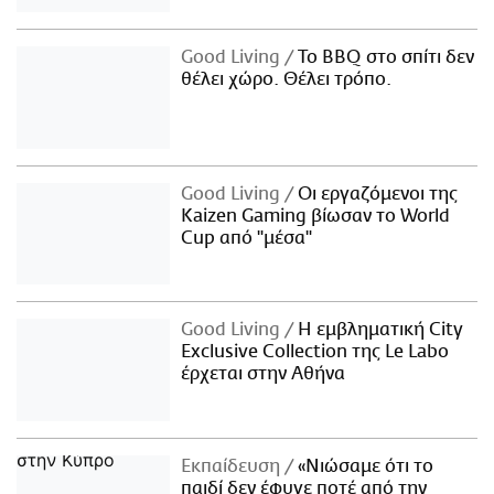
Good Living
Το BBQ στο σπίτι δεν
θέλει χώρο. Θέλει τρόπο.
Good Living
Οι εργαζόμενοι της
Kaizen Gaming βίωσαν το World
Cup από "μέσα"
Good Living
Η εμβληματική City
Exclusive Collection της Le Labo
έρχεται στην Αθήνα
Εκπαίδευση
«Νιώσαμε ότι το
παιδί δεν έφυγε ποτέ από την