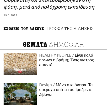
Ουρακοτάγκοι απελευθερώθηκαν στη
ΑΜΠΑ
φύση, μετά από πολύχρονη εκπαίδευση
PRINT
19.6.2019
ΠΡΟΣΦΑΤΕΣ ΕΙΔΗΣΕΙΣ
ΣΧΟΛΕΙΟ ΤΟΥ ΔΑΣΟΥΣ
ΔΗΜΟΦΙΛΗ
ΘΕΜΑΤΑ
HEALTHY PEOPLE
Είναι καλό
πρωινό η βρόμη; Ένας γιατρός
απαντά
Design
Μόνο στα όνειρα: Τα
υπέροχα σπίτια του Ιμπέρ ντε
Ζιβανσί