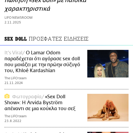
πώληση «sex doll» με παιδικά
ΑΜΠΑ
χαρακτηριστικά
PRINT
LIFO NEWSROOM
2.11.2025
ΠΡΟΣΦΑΤΕΣ ΕΙΔΗΣΕΙΣ
SEX DOLL
It's Viral
Ο Lamar Odom
παραδέχεται ότι αγόρασε sex doll
που μοιάζει με την πρώην σύζυγό
του, Khloé Kardashian
The LiFO team
21.11.2024
Φωτογραφία
«Sex Doll
Show»: Η Arvida Byström
απέναντι σε μια κούκλα του σεξ
The LiFO team
23.8.2022