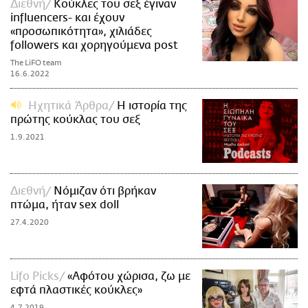
Διεθνή
Κούκλες του σεξ έγιναν
influencers- και έχουν
«προσωπικότητα», χιλιάδες
followers και χορηγούμενα post
The LiFO team
16.6.2022
Ηχητικά Άρθρα
Η ιστορία της
πρώτης κούκλας του σεξ
1.9.2021
Διεθνή
Νόμιζαν ότι βρήκαν
πτώμα, ήταν sex doll
27.4.2020
Lifo Picks
«Αφότου χώρισα, ζω με
εφτά πλαστικές κούκλες»
4.7.2019