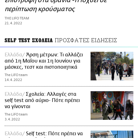
επιστροφή στα θρανία -Τι ισχύει σε
ΑΜΠΑ
περίπτωση κρούσματος
PRINT
THE LIFO TEAM
21.4.2022
ΠΡΟΣΦΑΤΕΣ ΕΙΔΗΣΕΙΣ
SELF TEST ΣΧΟΛΕΙΑ
Ελλάδα
Άρση μέτρων: Τι αλλάζει
από 1η Μαΐου και 1η Ιουνίου για
μάσκες, τεστ και πιστοποιητικά
The LiFO team
14.4.2022
Ελλάδα
Σχολεία: Αλλαγές στα
self test από αύριο- Πότε πρέπει
να γίνονται
The LiFO team
3.4.2022
Ελλάδα
Self test: Πότε πρέπει να