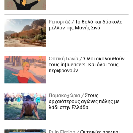
Ρεπορτάζ
Το θολό και δύσκολο
μέλλον της Μονής Σινά
Οπτική Γωνία
Όλοι ακολουθούν
τους influencers. Και όλοι τους
περιφρονούν.
Πομακοχώρια
Στους
αρχαιότερους αγώνες πάλης με
λάδι στην Ελλάδα
Pulp Fiction
Οι ταινίες πριν και