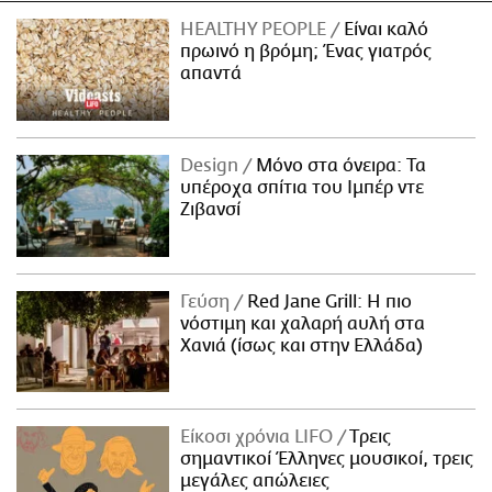
HEALTHY PEOPLE
Είναι καλό
πρωινό η βρόμη; Ένας γιατρός
απαντά
Design
Μόνο στα όνειρα: Τα
υπέροχα σπίτια του Ιμπέρ ντε
Ζιβανσί
Γεύση
Red Jane Grill: Η πιο
νόστιμη και χαλαρή αυλή στα
Χανιά (ίσως και στην Ελλάδα)
Είκοσι χρόνια LIFO
Tρεις
σημαντικοί Έλληνες μουσικοί, τρεις
μεγάλες απώλειες