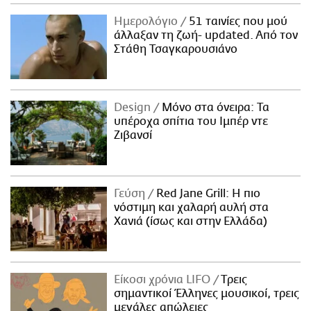
Ημερολόγιο
51 ταινίες που μού
άλλαξαν τη ζωή- updated. Aπό τον
Στάθη Τσαγκαρουσιάνο
Design
Μόνο στα όνειρα: Τα
υπέροχα σπίτια του Ιμπέρ ντε
Ζιβανσί
Γεύση
Red Jane Grill: Η πιο
νόστιμη και χαλαρή αυλή στα
Χανιά (ίσως και στην Ελλάδα)
Είκοσι χρόνια LIFO
Tρεις
σημαντικοί Έλληνες μουσικοί, τρεις
μεγάλες απώλειες