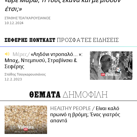
«Βρε Μαρώ, τι τους έκανα και με μισούν
ΑΜΠΑ
έτσι;»
PRINT
ΣΤΑΘΗΣ ΤΣΑΓΚΑΡΟΥΣΙΑΝΟΣ
10.12.2024
ΠΡΟΣΦΑΤΕΣ ΕΙΔΗΣΕΙΣ
ΣΕΦΕΡΗΣ ΠΟΝΤΚΑΣΤ
Μέρες
«Αηδόνι ντροπαλό... »:
Μπαχ, Ντεμπυσύ, Στραβίνσκι &
Σεφέρης
Στάθης Τσαγκαρουσιάνος
12.2.2023
ΔΗΜΟΦΙΛΗ
ΘΕΜΑΤΑ
HEALTHY PEOPLE
Είναι καλό
πρωινό η βρόμη; Ένας γιατρός
απαντά