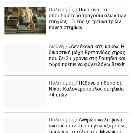
Πολιτισμός
Ποιο είναι το
σπουδαιότερο τραγούδι όλων των
εποχών; - Τι έδειξε έρευνα τριών
πανεπιστημίων
Διεθνή
«Δεν έκανα κάτι κακό»: Η
δικαστική μάχη Βρετανίδας χήρας
που ζει 21 χρόνια στη Σουηδία και
τώρα πρέπει να φύγει λόγω Brexit
Πολιτισμός
Πέθανε ο ηθοποιός
Νίκος Καλογερόπουλος σε ηλικία
74 ετών
Πολιτισμός
Ανθρώπινα λείψανα
ανατρέπουν τα όσα γνωρίζαμε έως
τώρα για το τέλος του Μινωικού