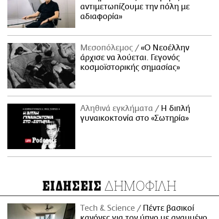
αντιμετωπίζουμε την πόλη με
αδιαφορία»
Μεσοπόλεμος
«Ο Νεοέλλην
άρχισε να λούεται. Γεγονός
κοσμοϊστορικής σημασίας»
Αληθινά εγκλήματα
Η διπλή
γυναικοκτονία στο «Σωτηρία»
ΔΗΜΟΦΙΛΗ
ΕΙΔΗΣΕΙΣ
Τech & Science
Πέντε βασικοί
κανόνες για τον ύπνο με αναμμένο