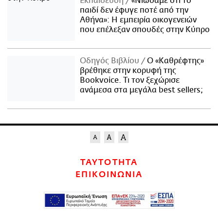
Εκπαίδευση
«Νιώσαμε ότι το
παιδί δεν έφυγε ποτέ από την
Αθήνα»: Η εμπειρία οικογενειών
που επέλεξαν σπουδές στην Κύπρο
Οδηγός Βιβλίου
Ο «Καθρέφτης»
βρέθηκε στην κορυφή της
Bookvoice. Τι τον ξεχώρισε
ανάμεσα στα μεγάλα best sellers;
ΤΑΥΤΟΤΗΤΑ
ΕΠΙΚΟΙΝΩΝΙΑ