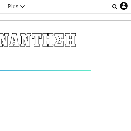
Plus
Θέματα
Συνεντεύξεις
Videos
ΥΝΑΝΤΗΣΗ
τα
Αφιερώματα
Ζώδια
Εξομολογήσεις
Blogs
η
Οι Αθηναίοι
Απώλειες
Lgbtqi+
Επιλογές