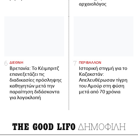
αρχαιολόγος
ΔΙΕΘΝΗ
ΠΕΡΙΒΑΛΛΟΝ
Βρετανία: Το Κέιμπριτζ
Ιστορική στιγμή για το
επανεξετάζει τις
Καζακστάν:
διαδικασίες πρόσληψης
Απελευθέρωσαν τίγρη
καθηγητών μετά την
του Αμούρ στη φύση
παραίτηση διδάσκοντα
μετά από 70 χρόνια
για λογοκλοπή
ΔΗΜΟΦΙΛΗ
THE GOOD LIFO