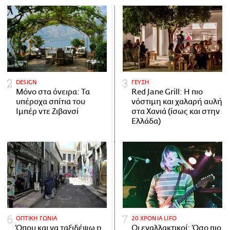
DESIGN
ΓΕΥΣΗ
Μόνο στα όνειρα: Τα
Red Jane Grill: Η πιο
υπέροχα σπίτια του
νόστιμη και χαλαρή αυλή
Ιμπέρ ντε Ζιβανσί
στα Χανιά (ίσως και στην
Ελλάδα)
ΟΠΤΙΚΗ ΓΩΝΙΑ
20 ΧΡΟΝΙΑ LIFO
Όπου και να ταξιδέψω η
Οι εναλλακτικοί: Όσο πιο