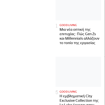
GOOD LIVING
Μια νέα οπτική της
επιτυχίας: Πώς Gen Zs
και Millennials αλλάζουν
το τοπίο της εργασίας
GOOD LIVING
Η εμβληματική City
Exclusive Collection της