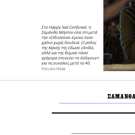
Στο Happy Sad Confused, η
Σαμάνθα Μόρτον είπε ότι μετά
την «Οδύσσεια» έμεινε έναν
χρόνο χωρίς δουλειά. Ο ρόλος
της Κίρκης της έδωσε ελπίδα,
αλλά και της θύμισε πόσο
γρήγορα στενεύει το Χόλιγουντ
για τις γυναίκες μετά τα 40.
THE LIFO TEAM
ΣΑΜΑΝΘΑ