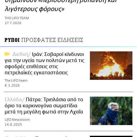
σημαίνουν «περισσότερη ρύπανση και
ΑΜΠΑ
λιγότερους φόρους»
PRINT
THE LIFO TEAM
27.7.2026
ΠΡΟΣΦΑΤΕΣ ΕΙΔΗΣΕΙΣ
ΡΥΠΟΙ
Διεθνή
Ιράν: Σοβαροί κίνδυνοι
για την υγεία των πολιτών μετά τις
σφοδρές επιθέσεις στις
πετρελαϊκές εγκαταστάσεις
The LiFO team
8.3.2026
Ελλάδα
Πάτρα: Τριπλάσια από το
όριο τα καρκινογόνα σωματίδια
μετά τη μεγάλη φωτιά στην Αχαΐα
LifO Newsroom
14.8.2025