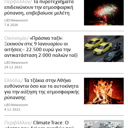
Περιβάλλον
Τα πυροτεχνήματα
επιδεινώνουν την ατμοσφαιρική
ρύπανση, επιβεβαίωσε μελέτη
LifO Newsroom
7.8.2024
Οικονομία
«Πράσινα ταξί»:
Ξεκινούν στις 9 Ιανουαρίου οι
αιτήσεις– 22.500 ευρώ για την
αντικατάσταση 2.000 παλιών ταξί
LifO Newsroom
29.12.2022
Ελλάδα
Τα τζάκια στην Αθήνα
ευθύνονται όσο και τα αυτοκίνητα
για την αύξηση της ατμοσφαιρικής
ρύπανσης
LifO Newsroom
4.12.2022
Περιβάλλον
Climate Trace: Ο