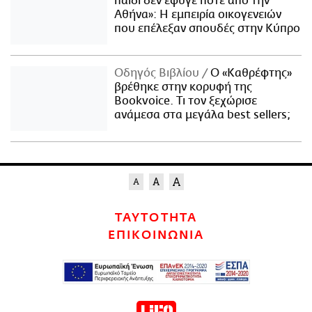
παιδί δεν έφυγε ποτέ από την
Αθήνα»: Η εμπειρία οικογενειών
που επέλεξαν σπουδές στην Κύπρο
Οδηγός Βιβλίου
Ο «Καθρέφτης»
βρέθηκε στην κορυφή της
Bookvoice. Τι τον ξεχώρισε
ανάμεσα στα μεγάλα best sellers;
ΤΑΥΤΟΤΗΤΑ
ΕΠΙΚΟΙΝΩΝΙΑ