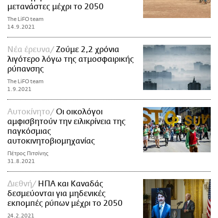
μετανάστες μέχρι το 2050
The LiFO team
14.9.2021
Νέα έρευνα
Ζούμε 2,2 χρόνια
λιγότερο λόγω της ατμοσφαιρικής
ρύπανσης
The LiFO team
1.9.2021
Αυτοκίνητο
Oι οικολόγοι
αμφισβητούν την ειλικρίνεια της
παγκόσμιας
αυτοκινητοβιομηχανίας
Πέτρος Πιτσίνης
31.8.2021
Διεθνή
ΗΠΑ και Καναδάς
δεσμεύονται για μηδενικές
εκπομπές ρύπων μέχρι το 2050
24.2.2021