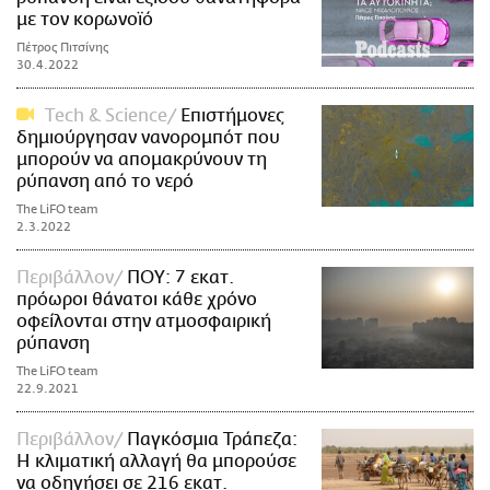
με τον κορωνοϊό
Πέτρος Πιτσίνης
30.4.2022
Τech & Science
Επιστήμονες
δημιούργησαν νανορομπότ που
μπορούν να απομακρύνουν τη
ρύπανση από το νερό
The LiFO team
2.3.2022
Περιβάλλον
ΠΟΥ: 7 εκατ.
πρόωροι θάνατοι κάθε χρόνο
οφείλονται στην ατμοσφαιρική
ρύπανση
The LiFO team
22.9.2021
Περιβάλλον
Παγκόσμια Τράπεζα:
Η κλιματική αλλαγή θα μπορούσε
να οδηγήσει σε 216 εκατ.