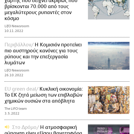
χάρτης που δείχνει ακριβώς πού
βρίσκονται 70.000 από τους
μεγαλύτερους ρυπαντές στον
κόσμο
LifO Newsroom
10.11.2022
Περιβάλλον
Η Κομισιόν προτείνει
πιο αυστηρούς κανόνες για τους
ρύπους και την επεξεργασία
λυμάτων
LifO Newsroom
26.10.2022
EU green deal
Κυκλική οικονομία:
Το ΕΚ ζητά μείωση των επιβλαβών
χημικών ουσιών στα απόβλητα
The LiFO team
3.5.2022
Στο Δρόμο
H ατμοσφαιρική
ρύπανση είναι εξίσου θανατηφόρα