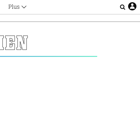
Plus
Θέματα
Συνεντεύξεις
Videos
ΙΕΝ
τα
Αφιερώματα
Ζώδια
Εξομολογήσεις
Blogs
η
Οι Αθηναίοι
Απώλειες
Lgbtqi+
Επιλογές