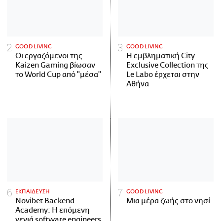
GOOD LIVING
GOOD LIVING
Οι εργαζόμενοι της
Η εμβληματική City
Kaizen Gaming βίωσαν
Exclusive Collection της
το World Cup από "μέσα"
Le Labo έρχεται στην
Αθήνα
ΕΚΠΑΙΔΕΥΣΗ
GOOD LIVING
Novibet Backend
Μια μέρα ζωής στο νησί
Academy: Η επόμενη
γενιά software engineers