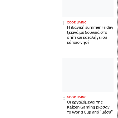
GOOD LIVING
Η ιδανική summer Friday
ξεκινά με δουλειά στο
σπίτι και καταλήγει σε
κάποιο νησί
GOOD LIVING
Οι εργαζόμενοι της
Kaizen Gaming βίωσαν
το World Cup από "μέσα"