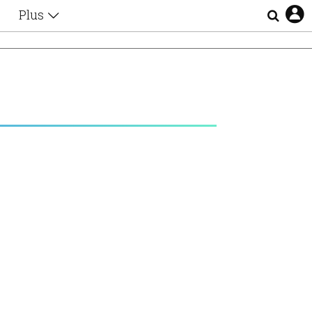
Plus
Θέματα
Συνεντεύξεις
Videos
τα
Αφιερώματα
Ζώδια
Εξομολογήσεις
Blogs
η
Οι Αθηναίοι
Απώλειες
Lgbtqi+
Επιλογές