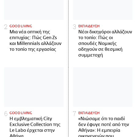
GOOD LIVING
ΕΚΠΑΙΔΕΥΣΗ
Μια νέα οπτική της
Νέοι δικηγόροι αλλάζουν
επιτυχίας: Πώς Gen Zs
το τοπίο: Πώς οι
και Millennials αλλάζουν
σπουδές Νομικής
το τοπίο της εργασίας
οδηγούν σε θεσμική
συμμετοχή
GOOD LIVING
ΕΚΠΑΙΔΕΥΣΗ
Η εμβληματική City
«Νιώσαμε ότι το παιδί
Exclusive Collection της
δεν έφυγε ποτέ από την
Le Labo έρχεται στην
Αθήνα»: Η εμπειρία
Αθήνα
οικογενειών που