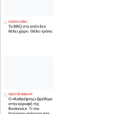
GOOD LIVING
Το BBQ στο σπίτι δεν
θέλει χώρο. Θέλει τρόπο.
ΟΔΗΓΟΣ ΒΙΒΛΙΟΥ
Ο «Καθρέφτης» βρέθηκε
στην κορυφή της
Bookvoice. Τι τον
ξεχώρισε ανάμεσα στα