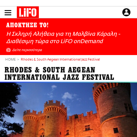
Παράκαμψη
προς
το
ΕΙΔΗΣΕΙΣ
κυρίως
ΑΠΟΚΤΗΣΕ ΤΟ!
περιεχόμενο
CULTURE
Η Σκληρή Αλήθεια για τη Μαλβίνα Κάραλη -
ΑΠΟΨΕΙΣ
Διαθέσιμη τώρα στo LiFO onDemand
ΤΡΟΠΟΣ ΖΩΗΣ
Δείτε περισσότερα
PODCASTS
HOME
Rhodes & South Aegean International Jazz Festival
Plus
RHODES & SOUTH AEGEAN
INTERNATIONAL JAZZ FESTIVAL
LIFO SHOP
NEWSLETTER
ΜΙΚΡΟΠΡΑΓΜΑΤΑ
THE GOOD LIFO
LIFOLAND
CITY GUIDE