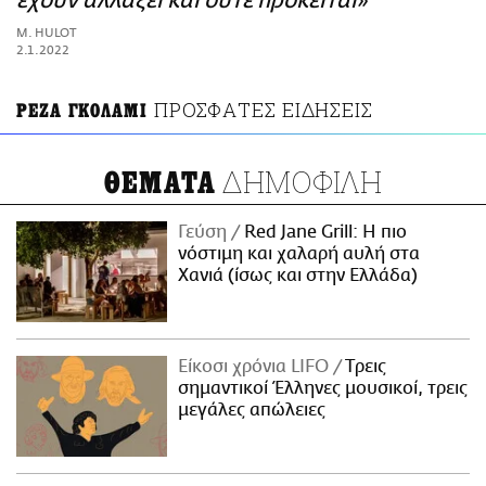
έχουν αλλάξει και ούτε πρόκειται»
ΑΜΠΑ
M. HULOT
PRINT
2.1.2022
ΠΡΟΣΦΑΤΕΣ ΕΙΔΗΣΕΙΣ
ΡΕΖΑ ΓΚΟΛΑΜΙ
ΔΗΜΟΦΙΛΗ
ΘΕΜΑΤΑ
Γεύση
Red Jane Grill: Η πιο
νόστιμη και χαλαρή αυλή στα
Χανιά (ίσως και στην Ελλάδα)
Είκοσι χρόνια LIFO
Tρεις
σημαντικοί Έλληνες μουσικοί, τρεις
μεγάλες απώλειες