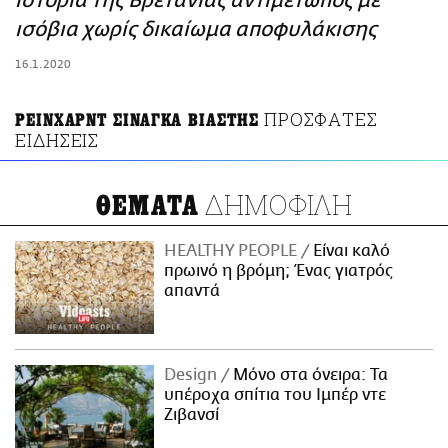
ιστορία της Βρετανίας αντιμέτωπος με
ΑΜΠΑ
ισόβια χωρίς δικαίωμα αποφυλάκισης
PRINT
16.1.2020
ΠΡΟΣΦΑΤΕΣ
ΡΕΙΝΧΑΡΝΤ ΣΙΝΑΓΚΑ ΒΙΑΣΤΗΣ
ΕΙΔΗΣΕΙΣ
ΔΗΜΟΦΙΛΗ
ΘΕΜΑΤΑ
HEALTHY PEOPLE
Είναι καλό
πρωινό η βρόμη; Ένας γιατρός
απαντά
Design
Μόνο στα όνειρα: Τα
υπέροχα σπίτια του Ιμπέρ ντε
Ζιβανσί