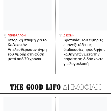
ΠΕΡΙΒΑΛΛΟΝ
ΔΙΕΘΝΗ
Ιστορική στιγμή για το
Βρετανία: Το Κέιμπριτζ
Καζακστάν:
επανεξετάζει τις
Απελευθέρωσαν τίγρη
διαδικασίες πρόσληψης
του Αμούρ στη φύση
καθηγητών μετά την
μετά από 70 χρόνια
παραίτηση διδάσκοντα
για λογοκλοπή
ΔΗΜΟΦΙΛΗ
THE GOOD LIFO