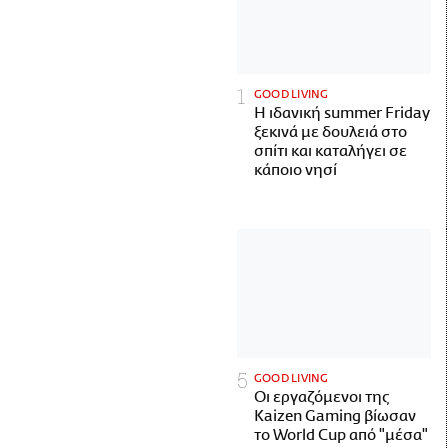
GOOD LIVING
Η ιδανική summer Friday
ξεκινά με δουλειά στο
σπίτι και καταλήγει σε
κάποιο νησί
GOOD LIVING
Οι εργαζόμενοι της
Kaizen Gaming βίωσαν
το World Cup από "μέσα"