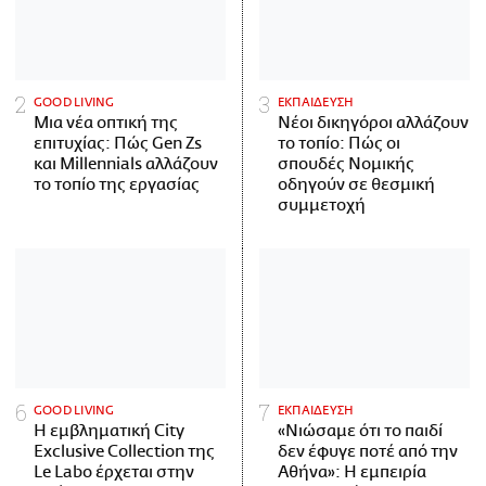
GOOD LIVING
ΕΚΠΑΙΔΕΥΣΗ
Μια νέα οπτική της
Νέοι δικηγόροι αλλάζουν
επιτυχίας: Πώς Gen Zs
το τοπίο: Πώς οι
και Millennials αλλάζουν
σπουδές Νομικής
το τοπίο της εργασίας
οδηγούν σε θεσμική
συμμετοχή
GOOD LIVING
ΕΚΠΑΙΔΕΥΣΗ
Η εμβληματική City
«Νιώσαμε ότι το παιδί
Exclusive Collection της
δεν έφυγε ποτέ από την
Le Labo έρχεται στην
Αθήνα»: Η εμπειρία