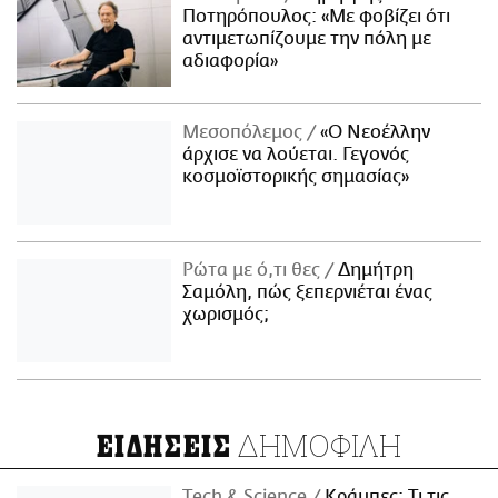
Ποτηρόπουλος: «Με φοβίζει ότι
αντιμετωπίζουμε την πόλη με
αδιαφορία»
Μεσοπόλεμος
«Ο Νεοέλλην
άρχισε να λούεται. Γεγονός
κοσμοϊστορικής σημασίας»
Ρώτα με ό,τι θες
Δημήτρη
Σαμόλη, πώς ξεπερνιέται ένας
χωρισμός;
ΔΗΜΟΦΙΛΗ
ΕΙΔΗΣΕΙΣ
Τech & Science
Κράμπες: Τι τις