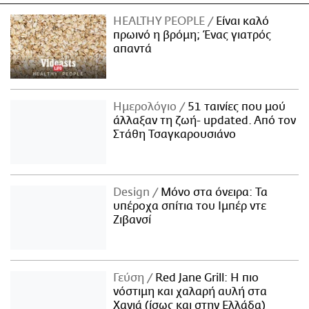
HEALTHY PEOPLE
Είναι καλό
πρωινό η βρόμη; Ένας γιατρός
απαντά
Ημερολόγιο
51 ταινίες που μού
άλλαξαν τη ζωή- updated. Aπό τον
Στάθη Τσαγκαρουσιάνο
Design
Μόνο στα όνειρα: Τα
υπέροχα σπίτια του Ιμπέρ ντε
Ζιβανσί
Γεύση
Red Jane Grill: Η πιο
νόστιμη και χαλαρή αυλή στα
Χανιά (ίσως και στην Ελλάδα)