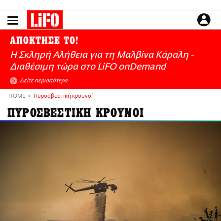
Παράκαμψη
προς
το
ΕΙΔΗΣΕΙΣ
κυρίως
ΑΠΟΚΤΗΣΕ ΤΟ!
περιεχόμενο
CULTURE
Η Σκληρή Αλήθεια για τη Μαλβίνα Κάραλη -
ΑΠΟΨΕΙΣ
Διαθέσιμη τώρα στo LiFO onDemand
ΤΡΟΠΟΣ ΖΩΗΣ
Δείτε περισσότερα
PODCASTS
HOME
Πυροσβεστική κρουνοί
Plus
ΠΥΡΟΣΒΕΣΤΙΚΗ ΚΡΟΥΝΟΙ
LIFO SHOP
NEWSLETTER
ΜΙΚΡΟΠΡΑΓΜΑΤΑ
THE GOOD LIFO
LIFOLAND
CITY GUIDE