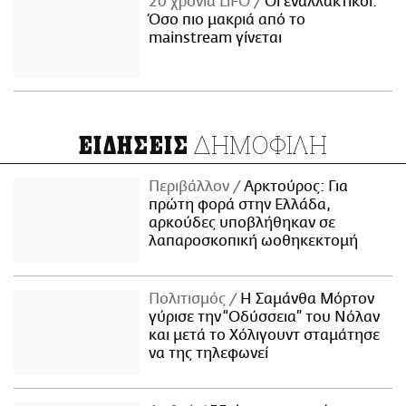
20 χρόνια LiFO
Οι εναλλακτικοί:
Όσο πιο μακριά από το
mainstream γίνεται
ΔΗΜΟΦΙΛΗ
ΕΙΔΗΣΕΙΣ
Περιβάλλον
Αρκτούρος: Για
πρώτη φορά στην Ελλάδα,
αρκούδες υποβλήθηκαν σε
λαπαροσκοπική ωοθηκεκτομή
Πολιτισμός
Η Σαμάνθα Μόρτον
γύρισε την “Οδύσσεια” του Νόλαν
και μετά το Χόλιγουντ σταμάτησε
να της τηλεφωνεί