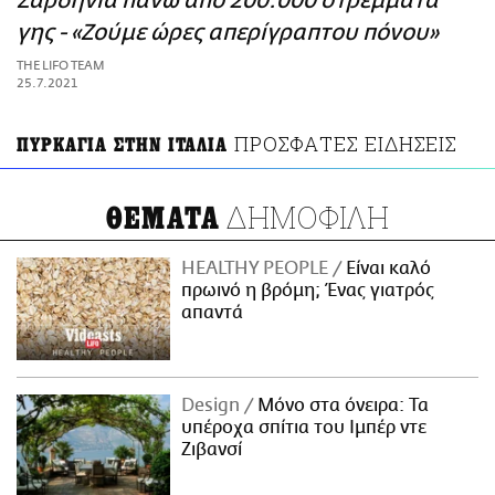
Σαρδηνία πάνω από 200.000 στρέμματα
ΑΜΠΑ
γης - «Ζούμε ώρες απερίγραπτου πόνου»
PRINT
THE LIFO TEAM
25.7.2021
ΠΡΟΣΦΑΤΕΣ ΕΙΔΗΣΕΙΣ
ΠΥΡΚΑΓΙΑ ΣΤΗΝ ΙΤΑΛΙΑ
ΔΗΜΟΦΙΛΗ
ΘΕΜΑΤΑ
HEALTHY PEOPLE
Είναι καλό
πρωινό η βρόμη; Ένας γιατρός
απαντά
Design
Μόνο στα όνειρα: Τα
υπέροχα σπίτια του Ιμπέρ ντε
Ζιβανσί