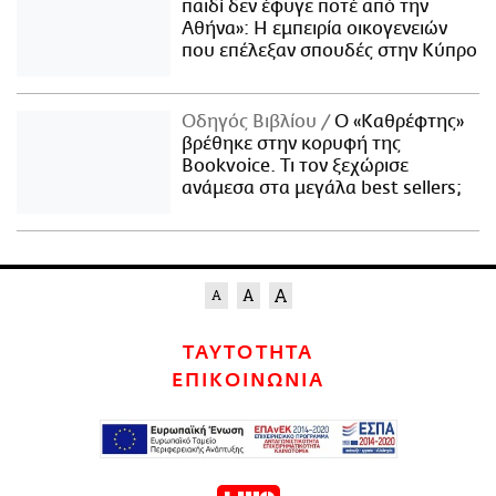
παιδί δεν έφυγε ποτέ από την
Αθήνα»: Η εμπειρία οικογενειών
που επέλεξαν σπουδές στην Κύπρο
Οδηγός Βιβλίου
Ο «Καθρέφτης»
βρέθηκε στην κορυφή της
Bookvoice. Τι τον ξεχώρισε
ανάμεσα στα μεγάλα best sellers;
ΤΑΥΤΟΤΗΤΑ
ΕΠΙΚΟΙΝΩΝΙΑ