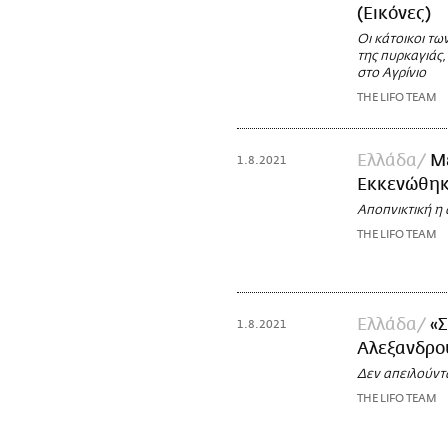
(Εικόνες)
Οι κάτοικοι τω
της πυρκαγιάς,
στο Αγρίνιο
THE LIFO TEAM
Ελλάδα
Με
1.8.2021
Εκκενώθηκα
Αποπνικτική η
THE LIFO TEAM
Ελλάδα
«Σ
1.8.2021
Αλεξανδρο
Δεν απειλούντα
THE LIFO TEAM