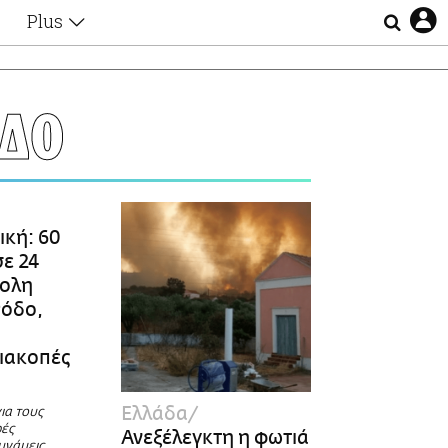
Plus
Θέματα
Συνεντεύξεις
Videos
ΔΟ
τα
Αφιερώματα
Ζώδια
Εξομολογήσεις
Blogs
η
Οι Αθηναίοι
κή: 60
Απώλειες
σε 24
Lgbtqi+
κολη
Επιλογές
Ρόδο,
διακοπές
Ελλάδα
ια τους
ρές
Ανεξέλεγκτη η φωτιά
υνάμεις