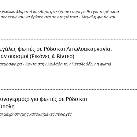
ν χωριών Μαριτσά και Δαματριά έχουν ενημερωθεί για το μέτωπο
 προκειμένου να βρίσκονται σε ετοιμότητα - Μεγάλη φωτιά και
γάλες φωτιές σε Ρόδο και Αιτωλοακαρνανία:
ν οικισμοί (Εικόνες & Βίντεο)
 ατμόσφαιρα - Κοντά στην Κοιλάδα των Πεταλούδων η φωτιά
υναγερμός» για φωτιές σε Ρόδο και
ύπολη
ι μέχρι στιγμής κατοικημένες περιοχές