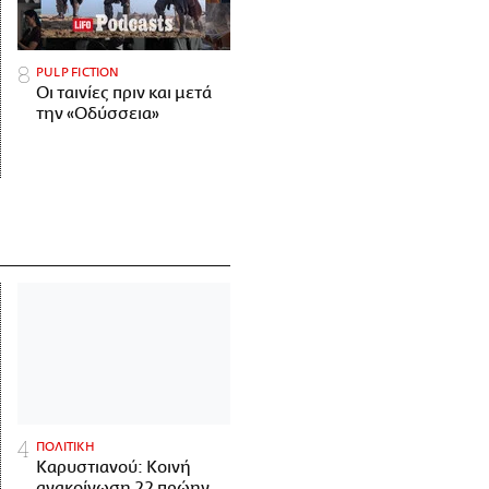
PULP FICTION
Οι ταινίες πριν και μετά
την «Οδύσσεια»
ΠΟΛΙΤΙΚΗ
Καρυστιανού: Κοινή
ανακοίνωση 22 πρώην