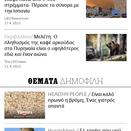
στρέμματα- Πέρασε τα σύνορα με
την Ισπανία
LifO Newsroom
17.4.2023
Περιβάλλον
Μελέτη: Ο
πληθυσμός της καφέ αρκούδας
στα Πυρηναία είναι ο υψηλότερος
εδώ και έναν αιώνα
The LiFO team
11.4.2022
ΔΗΜΟΦΙΛΗ
ΘΕΜΑΤΑ
HEALTHY PEOPLE
Είναι καλό
πρωινό η βρόμη; Ένας γιατρός
απαντά
Ημερολόγιο
51 ταινίες που μού