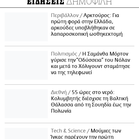
ΔΗΜΟΦΙΛΗ
ΕΙΔΗΣΕΙΣ
Περιβάλλον
Αρκτούρος: Για
πρώτη φορά στην Ελλάδα,
αρκούδες υποβλήθηκαν σε
λαπαροσκοπική ωοθηκεκτομή
Πολιτισμός
Η Σαμάνθα Μόρτον
γύρισε την “Οδύσσεια” του Νόλαν
και μετά το Χόλιγουντ σταμάτησε
να της τηλεφωνεί
Διεθνή
55 ώρες στο νερό:
Κολυμβητής διέσχισε τη Βαλτική
Θάλασσα από τη Σουηδία έως την
Πολωνία
Τech & Science
Μούμιες των
Ίνκας παρέχουν την πρώτη