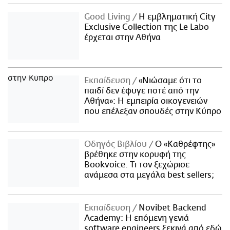
Good Living
Η εμβληματική City
Exclusive Collection της Le Labo
έρχεται στην Αθήνα
Εκπαίδευση
«Νιώσαμε ότι το
παιδί δεν έφυγε ποτέ από την
Αθήνα»: Η εμπειρία οικογενειών
που επέλεξαν σπουδές στην Κύπρο
Οδηγός Βιβλίου
Ο «Καθρέφτης»
βρέθηκε στην κορυφή της
Bookvoice. Τι τον ξεχώρισε
ανάμεσα στα μεγάλα best sellers;
Εκπαίδευση
Novibet Backend
Academy: Η επόμενη γενιά
software engineers ξεκινά από εδώ