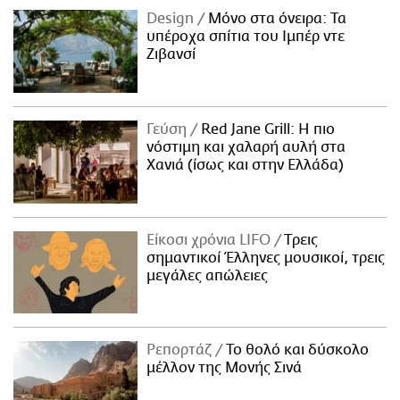
Design
Μόνο στα όνειρα: Τα
υπέροχα σπίτια του Ιμπέρ ντε
Ζιβανσί
Γεύση
Red Jane Grill: Η πιο
νόστιμη και χαλαρή αυλή στα
Χανιά (ίσως και στην Ελλάδα)
Είκοσι χρόνια LIFO
Tρεις
σημαντικοί Έλληνες μουσικοί, τρεις
μεγάλες απώλειες
Ρεπορτάζ
Το θολό και δύσκολο
μέλλον της Μονής Σινά