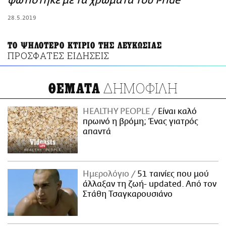
φωτίστηκε με τα χρώματα του Pride
ΑΜΠΑ
28.5.2019
PRINT
ΤΟ ΨΗΛΟΤΕΡΟ ΚΤΙΡΙΟ ΤΗΣ ΛΕΥΚΩΣΙΑΣ
ΠΡΟΣΦΑΤΕΣ ΕΙΔΗΣΕΙΣ
ΔΗΜΟΦΙΛΗ
ΘΕΜΑΤΑ
HEALTHY PEOPLE
Είναι καλό
πρωινό η βρόμη; Ένας γιατρός
απαντά
Ημερολόγιο
51 ταινίες που μού
άλλαξαν τη ζωή- updated. Aπό τον
Στάθη Τσαγκαρουσιάνο