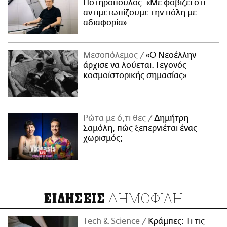
Ποτηρόπουλος: «Με φοβίζει ότι
αντιμετωπίζουμε την πόλη με
αδιαφορία»
Μεσοπόλεμος
«Ο Νεοέλλην
άρχισε να λούεται. Γεγονός
κοσμοϊστορικής σημασίας»
Ρώτα με ό,τι θες
Δημήτρη
Σαμόλη, πώς ξεπερνιέται ένας
χωρισμός;
ΔΗΜΟΦΙΛΗ
ΕΙΔΗΣΕΙΣ
Τech & Science
Κράμπες: Τι τις