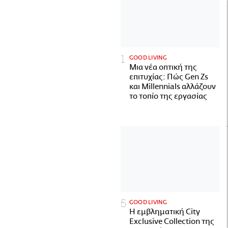
GOOD LIVING
Μια νέα οπτική της
επιτυχίας: Πώς Gen Zs
και Millennials αλλάζουν
το τοπίο της εργασίας
GOOD LIVING
Η εμβληματική City
Exclusive Collection της