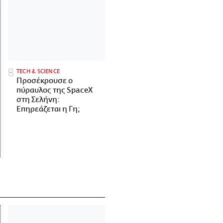
ΤECH & SCIENCE
Προσέκρουσε ο
πύραυλος της SpaceX
στη Σελήνη:
Επηρεάζεται η Γη;