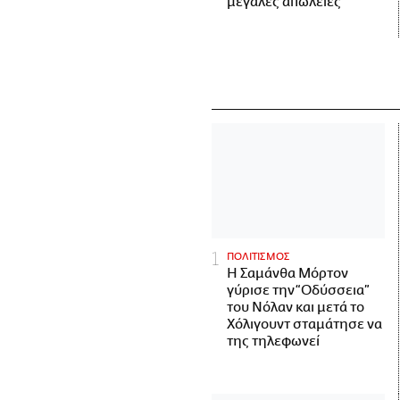
μεγάλες απώλειες
ΠΟΛΙΤΙΣΜΟΣ
Η Σαμάνθα Μόρτον
γύρισε την “Οδύσσεια”
του Νόλαν και μετά το
Χόλιγουντ σταμάτησε να
της τηλεφωνεί