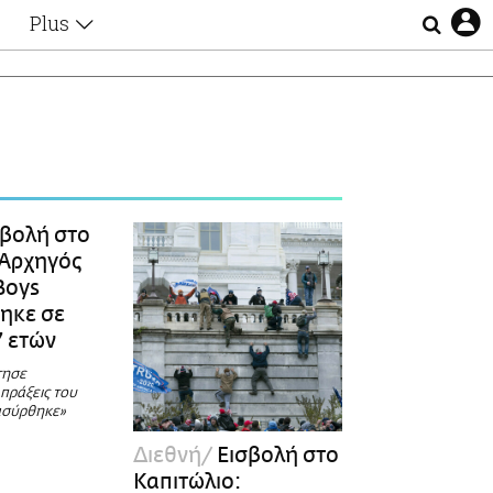
Plus
Θέματα
Συνεντεύξεις
Videos
τα
Αφιερώματα
Ζώδια
Εξομολογήσεις
Blogs
η
βολή στο
Οι Αθηναίοι
 Αρχηγός
Απώλειες
Boys
Lgbtqi+
ηκε σε
Επιλογές
7 ετών
τησε
 πράξεις του
ρασύρθηκε»
Διεθνή
Εισβολή στο
Καπιτώλιο: