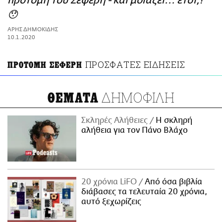
προτομή του Σεφέρη - και μοιάζει... έτσι;!
ΑΜΠΑ
😯
PRINT
ΑΡΗΣ ΔΗΜΟΚΙΔΗΣ
10.1.2020
ΠΡΟΣΦΑΤΕΣ ΕΙΔΗΣΕΙΣ
ΠΡΟΤΟΜΗ ΣΕΦΕΡΗ
ΔΗΜΟΦΙΛΗ
ΘΕΜΑΤΑ
Σκληρές Αλήθειες
H σκληρή
αλήθεια για τον Πάνο Βλάχο
20 χρόνια LiFO
Από όσα βιβλία
διάβασες τα τελευταία 20 χρόνια,
αυτό ξεχωρίζεις