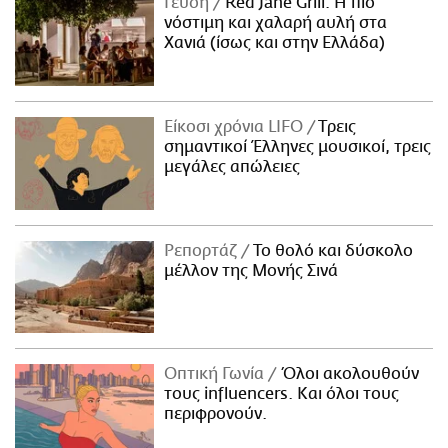
Γεύση
Red Jane Grill: Η πιο
νόστιμη και χαλαρή αυλή στα
Χανιά (ίσως και στην Ελλάδα)
Είκοσι χρόνια LIFO
Tρεις
σημαντικοί Έλληνες μουσικοί, τρεις
μεγάλες απώλειες
Ρεπορτάζ
Το θολό και δύσκολο
μέλλον της Μονής Σινά
Οπτική Γωνία
Όλοι ακολουθούν
τους influencers. Και όλοι τους
περιφρονούν.