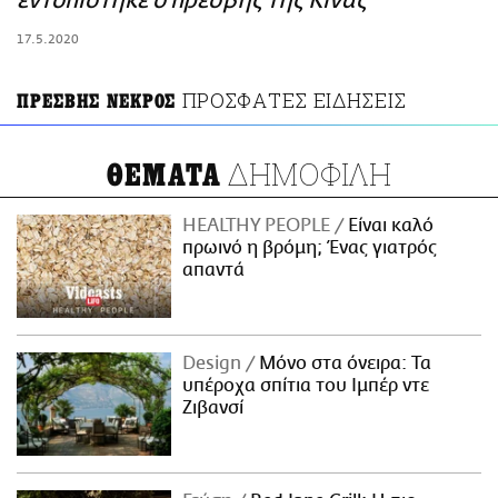
εντοπίστηκε ο πρέσβης της Κίνας
ΑΜΠΑ
17.5.2020
PRINT
ΠΡΟΣΦΑΤΕΣ ΕΙΔΗΣΕΙΣ
ΠΡΕΣΒΗΣ ΝΕΚΡΟΣ
ΔΗΜΟΦΙΛΗ
ΘΕΜΑΤΑ
HEALTHY PEOPLE
Είναι καλό
πρωινό η βρόμη; Ένας γιατρός
απαντά
Design
Μόνο στα όνειρα: Τα
υπέροχα σπίτια του Ιμπέρ ντε
Ζιβανσί