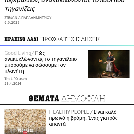
περιβάλλον, ανακυκλώνοντας το λάδι που
ΑΜΠΑ
τηγανίζεις
PRINT
ΣΤΕΦΑΝΙΑ ΠΑΠΑΔΗΜΗΤΡΙΟΥ
6.6.2025
ΠΡΟΣΦΑΤΕΣ ΕΙΔΗΣΕΙΣ
ΠΡΑΣΙΝΟ ΛΑΔΙ
Good Living
Πώς
ανακυκλώνοντας το τηγανέλαιο
μπορούμε να σώσουμε τον
πλανήτη
The LiFO team
29.4.2024
ΔΗΜΟΦΙΛΗ
ΘΕΜΑΤΑ
HEALTHY PEOPLE
Είναι καλό
πρωινό η βρόμη; Ένας γιατρός
απαντά