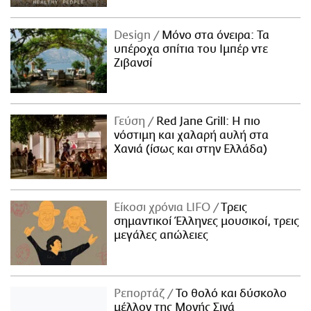
Design
Μόνο στα όνειρα: Τα
υπέροχα σπίτια του Ιμπέρ ντε
Ζιβανσί
Γεύση
Red Jane Grill: Η πιο
νόστιμη και χαλαρή αυλή στα
Χανιά (ίσως και στην Ελλάδα)
Είκοσι χρόνια LIFO
Tρεις
σημαντικοί Έλληνες μουσικοί, τρεις
μεγάλες απώλειες
Ρεπορτάζ
Το θολό και δύσκολο
μέλλον της Μονής Σινά