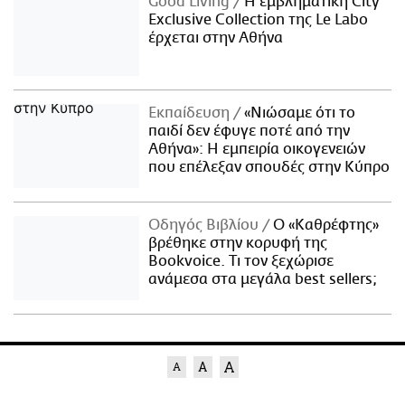
Good Living
Η εμβληματική City
Exclusive Collection της Le Labo
έρχεται στην Αθήνα
Εκπαίδευση
«Νιώσαμε ότι το
παιδί δεν έφυγε ποτέ από την
Αθήνα»: Η εμπειρία οικογενειών
που επέλεξαν σπουδές στην Κύπρο
Οδηγός Βιβλίου
Ο «Καθρέφτης»
βρέθηκε στην κορυφή της
Bookvoice. Τι τον ξεχώρισε
ανάμεσα στα μεγάλα best sellers;