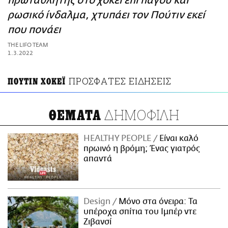
πρωταθλητής στο χόκεϊ επί πάγου και
ΑΜΠΑ
ρωσικό ίνδαλμα, χτυπάει τον Πούτιν εκεί
PRINT
που πονάει
THE LIFO TEAM
1.3.2022
ΠΡΟΣΦΑΤΕΣ ΕΙΔΗΣΕΙΣ
ΠΟΥΤΙΝ ΧΟΚΕΪ
ΔΗΜΟΦΙΛΗ
ΘΕΜΑΤΑ
HEALTHY PEOPLE
Είναι καλό
πρωινό η βρόμη; Ένας γιατρός
απαντά
Design
Μόνο στα όνειρα: Τα
υπέροχα σπίτια του Ιμπέρ ντε
Ζιβανσί