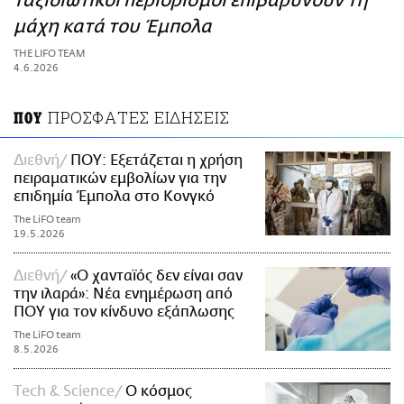
ταξιδιωτικοί περιορισμοί επιβαρύνουν τη
ΑΜΠΑ
μάχη κατά του Έμπολα
PRINT
THE LIFO TEAM
4.6.2026
ΠΡΟΣΦΑΤΕΣ ΕΙΔΗΣΕΙΣ
ΠΟΥ
Διεθνή
ΠΟΥ: Εξετάζεται η χρήση
πειραματικών εμβολίων για την
επιδημία Έμπολα στο Κονγκό
The LiFO team
19.5.2026
Διεθνή
«Ο χανταϊός δεν είναι σαν
την ιλαρά»: Νέα ενημέρωση από
ΠΟΥ για τον κίνδυνο εξάπλωσης
The LiFO team
8.5.2026
Τech & Science
Ο κόσμος