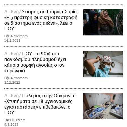
Διεθνή
Σεισμός σε Τουρκία-Συρία:
«Η χειρότερη φυσική καταστροφή
σε διάστημα ενός αιώνα», λέει ο
ΠΟΥ
LifO Newsroom
14.2.2023
Διεθνή
ΠΟΥ: Το 90% του
παγκόσμιου πληθυσμού έχει
κάποια μορφή ανοσίας στον
κορωνοϊό
LifO Newsroom
2.12.2022
Διεθνή
Πόλεμος στην Ουκρανία:
«Χτυπήματα σε 18 υγειονομικές
εγκαταστάσεις» επιβεβαιώνει ο
ΠΟΥ
The LiFO team
9.3.2022