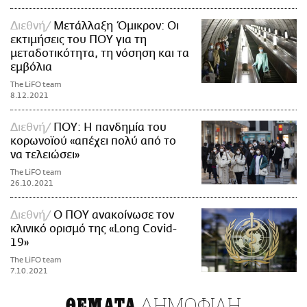
Διεθνή
Μετάλλαξη Όμικρον: Οι
εκτιμήσεις του ΠΟΥ για τη
μεταδοτικότητα, τη νόσηση και τα
εμβόλια
The LiFO team
8.12.2021
Διεθνή
ΠΟΥ: Η πανδημία του
κορωνοϊού «απέχει πολύ από το
να τελειώσει»
The LiFO team
26.10.2021
Διεθνή
Ο ΠΟΥ ανακοίνωσε τον
κλινικό ορισμό της «Long Covid-
19»
The LiFO team
7.10.2021
ΔΗΜΟΦΙΛΗ
ΘΕΜΑΤΑ