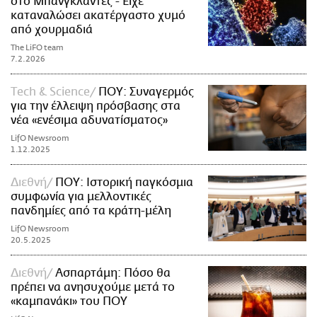
στο Μπανγκλαντές - Είχε
καταναλώσει ακατέργαστο χυμό
από χουρμαδιά
The LiFO team
7.2.2026
Τech & Science
ΠΟΥ: Συναγερμός
για την έλλειψη πρόσβασης στα
νέα «ενέσιμα αδυνατίσματος»
LifO Newsroom
1.12.2025
Διεθνή
ΠΟΥ: Ιστορική παγκόσμια
συμφωνία για μελλοντικές
πανδημίες από τα κράτη-μέλη
LifO Newsroom
20.5.2025
Διεθνή
Ασπαρτάμη: Πόσο θα
πρέπει να ανησυχούμε μετά το
«καμπανάκι» του ΠΟΥ