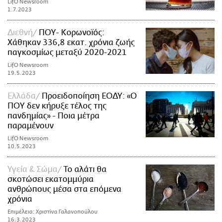
LifO Newsroom
1.7.2023
Διεθνή
ΠΟΥ- Κορωνοϊός:
Χάθηκαν 336,8 εκατ. χρόνια ζωής
παγκοσμίως μεταξύ 2020-2021
LifO Newsroom
19.5.2023
Ελλάδα
Προειδοποίηση ΕΟΔΥ: «Ο
ΠΟΥ δεν κήρυξε τέλος της
πανδημίας» - Ποια μέτρα
παραμένουν
LifO Newsroom
10.5.2023
Υγεία & Σώμα
Το αλάτι θα
σκοτώσει εκατομμύρια
ανθρώπους μέσα στα επόμενα
χρόνια
Επιμέλεια: Χριστίνα Γαλανοπούλου
16.3.2023