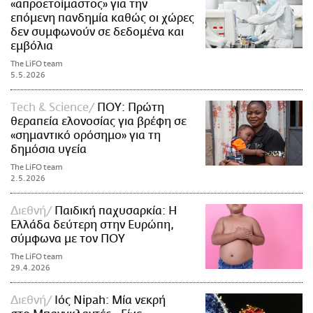
«απροετοίμαστος» για την
επόμενη πανδημία καθώς οι χώρες
δεν συμφωνούν σε δεδομένα και
εμβόλια
The LiFO team
5.5.2026
Τech & Science
ΠΟΥ: Πρώτη
θεραπεία ελονοσίας για βρέφη σε
«σημαντικό ορόσημο» για τη
δημόσια υγεία
The LiFO team
2.5.2026
Διεθνή
Παιδική παχυσαρκία: Η
Ελλάδα δεύτερη στην Ευρώπη,
σύμφωνα με τον ΠΟΥ
The LiFO team
29.4.2026
Διεθνή
Ιός Nipah: Μία νεκρή