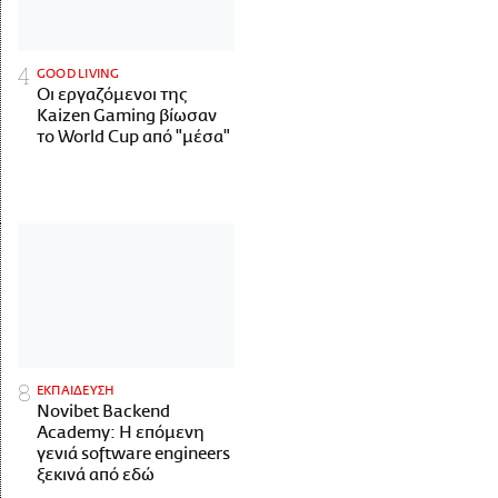
GOOD LIVING
Οι εργαζόμενοι της
Kaizen Gaming βίωσαν
το World Cup από "μέσα"
ΕΚΠΑΙΔΕΥΣΗ
Novibet Backend
Academy: Η επόμενη
γενιά software engineers
ξεκινά από εδώ