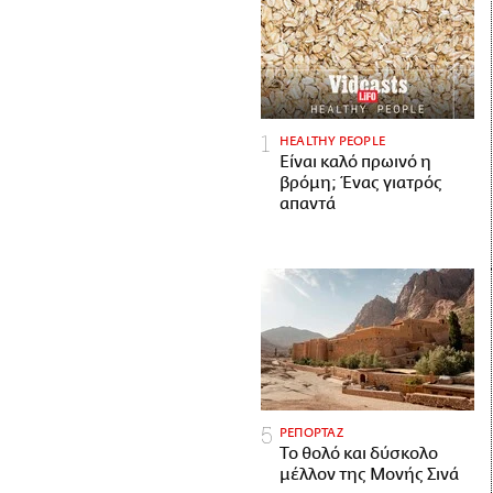
HEALTHY PEOPLE
Είναι καλό πρωινό η
βρόμη; Ένας γιατρός
απαντά
ΡΕΠΟΡΤΑΖ
Το θολό και δύσκολο
μέλλον της Μονής Σινά