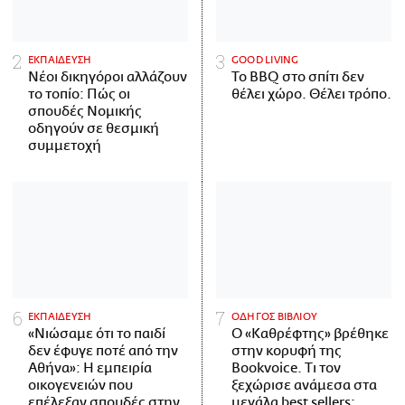
ΕΚΠΑΙΔΕΥΣΗ
GOOD LIVING
Νέοι δικηγόροι αλλάζουν
Το BBQ στο σπίτι δεν
το τοπίο: Πώς οι
θέλει χώρο. Θέλει τρόπο.
σπουδές Νομικής
οδηγούν σε θεσμική
συμμετοχή
ΕΚΠΑΙΔΕΥΣΗ
ΟΔΗΓΟΣ ΒΙΒΛΙΟΥ
«Νιώσαμε ότι το παιδί
Ο «Καθρέφτης» βρέθηκε
δεν έφυγε ποτέ από την
στην κορυφή της
Αθήνα»: Η εμπειρία
Bookvoice. Τι τον
οικογενειών που
ξεχώρισε ανάμεσα στα
επέλεξαν σπουδές στην
μεγάλα best sellers;