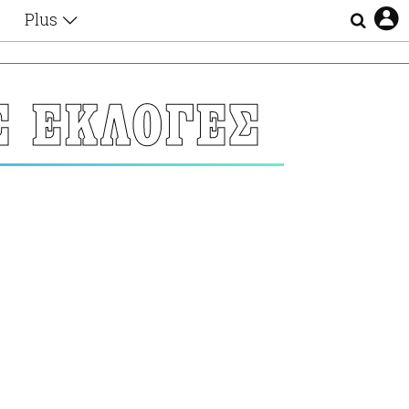
Plus
Θέματα
Συνεντεύξεις
Videos
Σ ΕΚΛΟΓΕΣ
τα
Αφιερώματα
Ζώδια
Εξομολογήσεις
Blogs
η
Οι Αθηναίοι
Απώλειες
Lgbtqi+
Επιλογές