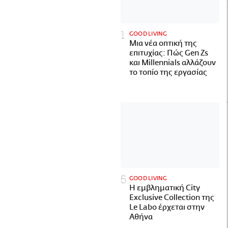
GOOD LIVING
Μια νέα οπτική της
επιτυχίας: Πώς Gen Zs
και Millennials αλλάζουν
το τοπίο της εργασίας
GOOD LIVING
Η εμβληματική City
Exclusive Collection της
Le Labo έρχεται στην
Αθήνα