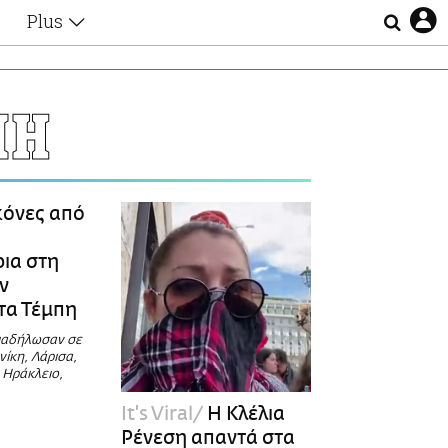
Plus
Θέματα
Συνεντεύξεις
Videos
ΠΗ
τα
Αφιερώματα
Ζώδια
Εξομολογήσεις
Blogs
η
κόνες από
Οι Αθηναίοι
Απώλειες
ια στη
Lgbtqi+
ν
Επιλογές
τα Τέμπη
διαδήλωσαν σε
ίκη, Λάρισα,
 Ηράκλειο,
It's Viral
Η Κλέλια
Ρένεση απαντά στα