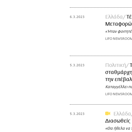
Ελλάδα
Τέ
6.3.2023
Μεταφορών,
«Ήταν φοιτητές
LIFO NEWSROO
Πολιτική
5.3.2023
σταθμάρχη 
την επέβαλ
Καταγγέλλει πω
LIFO NEWSROO
Ελλάδα
5.3.2023
Διασωθείς 
«Θα ήθελα να τ