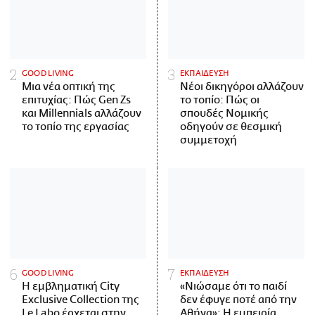
GOOD LIVING
ΕΚΠΑΙΔΕΥΣΗ
Μια νέα οπτική της
Νέοι δικηγόροι αλλάζουν
επιτυχίας: Πώς Gen Zs
το τοπίο: Πώς οι
και Millennials αλλάζουν
σπουδές Νομικής
το τοπίο της εργασίας
οδηγούν σε θεσμική
συμμετοχή
GOOD LIVING
ΕΚΠΑΙΔΕΥΣΗ
Η εμβληματική City
«Νιώσαμε ότι το παιδί
Exclusive Collection της
δεν έφυγε ποτέ από την
Le Labo έρχεται στην
Αθήνα»: Η εμπειρία