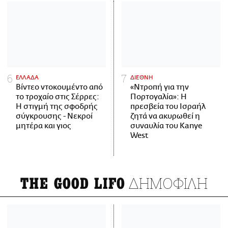
ΕΛΛΑΔΑ
ΔΙΕΘΝΗ
Βίντεο ντοκουμέντο από
«Ντροπή για την
το τροχαίο στις Σέρρες:
Πορτογαλία»: Η
Η στιγμή της σφοδρής
πρεσβεία του Ισραήλ
σύγκρουσης - Νεκροί
ζητά να ακυρωθεί η
μητέρα και γιος
συναυλία του Kanye
West
ΔΗΜΟΦΙΛΗ
THE GOOD LIFO