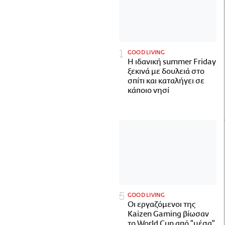
GOOD LIVING
Η ιδανική summer Friday
ξεκινά με δουλειά στο
σπίτι και καταλήγει σε
κάποιο νησί
GOOD LIVING
Οι εργαζόμενοι της
Kaizen Gaming βίωσαν
το World Cup από "μέσα"