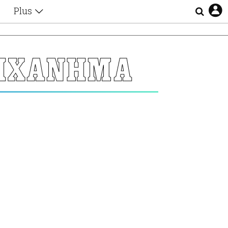
Plus
Θέματα
Συνεντεύξεις
Videos
ΜΗΧΑΝΗΜΑ
τα
Αφιερώματα
Ζώδια
Εξομολογήσεις
Blogs
η
Οι Αθηναίοι
Απώλειες
Lgbtqi+
Επιλογές