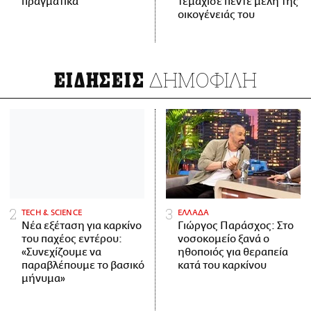
πραγματικά
τεμάχισε πέντε μέλη της
οικογένειάς του
ΔΗΜΟΦΙΛΗ
ΕΙΔΗΣΕΙΣ
ΤECH & SCIENCE
ΕΛΛΑΔΑ
Νέα εξέταση για καρκίνο
Γιώργος Παράσχος: Στο
του παχέος εντέρου:
νοσοκομείο ξανά ο
«Συνεχίζουμε να
ηθοποιός για θεραπεία
παραβλέπουμε το βασικό
κατά του καρκίνου
μήνυμα»