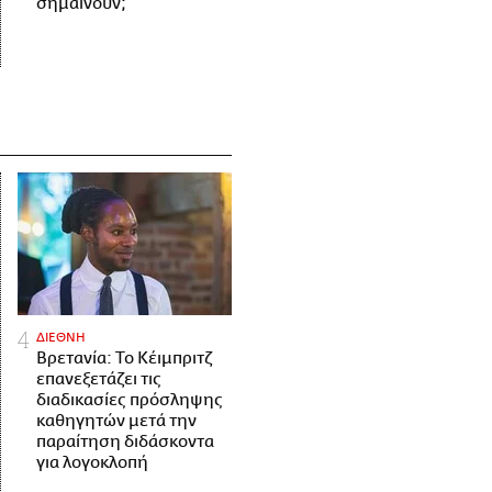
σημαίνουν;
ΔΙΕΘΝΗ
Βρετανία: Το Κέιμπριτζ
επανεξετάζει τις
διαδικασίες πρόσληψης
καθηγητών μετά την
παραίτηση διδάσκοντα
για λογοκλοπή