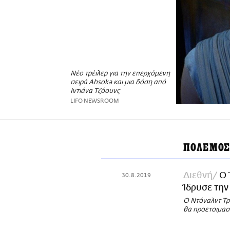
Nέο τρέιλερ για την επερχόμενη
σειρά Ahsoka και μια δόση από
Ιντιάνα Τζόουνς
LIFO NEWSROOM
ΠΟΛΕΜΟΣ
Διεθνή
Ο 
30.8.2019
Ίδρυσε την
Ο Ντόναλντ Τρ
θα προετοιμασ