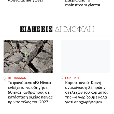
Αθήνα με πληγώνει
μακριά από το
mainstream γίνεται
ΔΗΜΟΦΙΛΗ
ΕΙΔΗΣΕΙΣ
ΠΕΡΙΒΑΛΛΟΝ
ΠΟΛΙΤΙΚΗ
Το φαινόμενο «Ελ Νίνιο»
Καρυστιανού: Κοινή
ενδέχεται να οδηγήσει
ανακοίνωση 22 πρώην
50 εκατ. ανθρώπους σε
στελεχών του κόμματός
κατάσταση οξείας πείνας
της - «Γνωρίζουμε καλά
πριν το τέλος του 2027
γιατί αποχωρήσαμε»