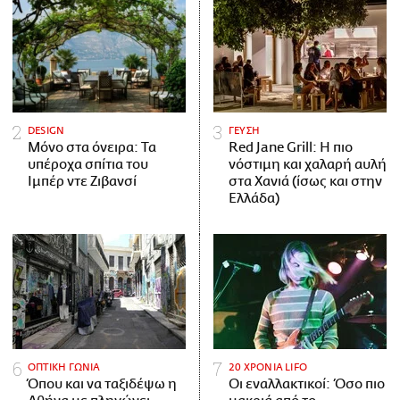
DESIGN
ΓΕΥΣΗ
Μόνο στα όνειρα: Τα
Red Jane Grill: Η πιο
υπέροχα σπίτια του
νόστιμη και χαλαρή αυλή
Ιμπέρ ντε Ζιβανσί
στα Χανιά (ίσως και στην
Ελλάδα)
ΟΠΤΙΚΗ ΓΩΝΙΑ
20 ΧΡΟΝΙΑ LIFO
Όπου και να ταξιδέψω η
Οι εναλλακτικοί: Όσο πιο