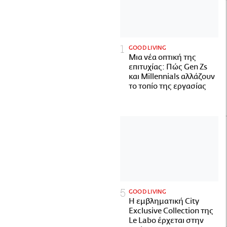
GOOD LIVING
Μια νέα οπτική της
επιτυχίας: Πώς Gen Zs
και Millennials αλλάζουν
το τοπίο της εργασίας
GOOD LIVING
Η εμβληματική City
Exclusive Collection της
Le Labo έρχεται στην