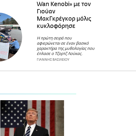
Wan Kenobi» με τον
Γιούαν
ΜακΓκρέγκορ μόλις
κυκλοφόρησε
Η πρώτη σειρά που
αφιερώνεται σε έναν βασικό
χαρακτήρα της μυθολογίας που
έπλασε ο Τζορτζ Λούκας.
ΓΙΑΝΝΗΣ ΒΑΣΙΛΕΙΟΥ