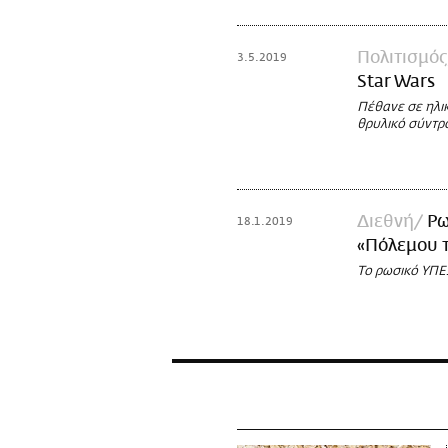
Πολιτισμός
3.5.2019
Star Wars
Πέθανε σε ηλικ
θρυλικό σύντρ
Διεθνή
Ρω
18.1.2019
«Πόλεμου 
Το ρωσικό ΥΠΕΞ