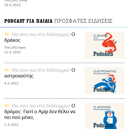
THE LIFO TEAM
ΑΜΠΑ
18.6.2022
PRINT
ΠΡΟΣΦΑΤΕΣ ΕΙΔΗΣΕΙΣ
PODCAST ΓΙΑ ΠΑΙΔΙΑ
Θα σου πω στο διάλειμμα
Ο
δράκος
The LiFO team
11.6.2022
Θα σου πω στο διάλειμμα
Ο
αστροναύτης
4.6.2022
Θα σου πω στο διάλειμμα
Ο
δρόμος: Γιατί ο Αμίρ δεν θέλει να
πει πού μένει;
2.4.2022