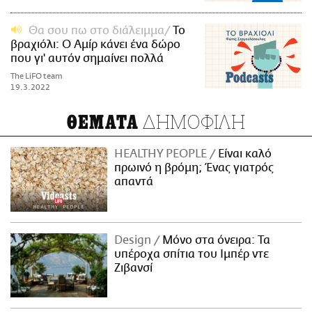
Θα σου πω στο διάλειμμα
Το
βραχιόλι: Ο Αμίρ κάνει ένα δώρο
που γι' αυτόν σημαίνει πολλά
The LiFO team
19.3.2022
ΔΗΜΟΦΙΛΗ
ΘΕΜΑΤΑ
HEALTHY PEOPLE
Είναι καλό
πρωινό η βρόμη; Ένας γιατρός
απαντά
Design
Μόνο στα όνειρα: Τα
υπέροχα σπίτια του Ιμπέρ ντε
Ζιβανσί