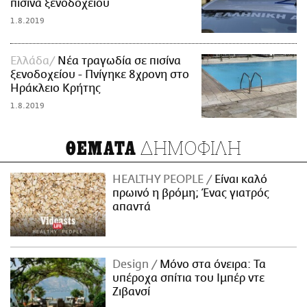
πισίνα ξενοδοχείου
1.8.2019
Ελλάδα
Νέα τραγωδία σε πισίνα
ξενοδοχείου - Πνίγηκε 8χρονη στο
Ηράκλειο Κρήτης
1.8.2019
ΔΗΜΟΦΙΛΗ
ΘΕΜΑΤΑ
HEALTHY PEOPLE
Είναι καλό
πρωινό η βρόμη; Ένας γιατρός
απαντά
Design
Μόνο στα όνειρα: Τα
υπέροχα σπίτια του Ιμπέρ ντε
Ζιβανσί