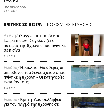
πισίνα
ΑΜΠΑ
LIFO NEWSROOM
PRINT
23.5.2023
ΠΡΟΣΦΑΤΕΣ ΕΙΔΗΣΕΙΣ
ΠΝΙΓΗΚΕ ΣΕ ΠΙΣΙΝΑ
Διεθνή
«Συγγνώμη που δεν σε
έφερα πίσω» - Συγκλονίζει ο
πατέρας της 8χρονης που πνίγηκε
σε πισίνα
3.8.2019
Ελλάδα
Ηράκλειο: Ελεύθερες οι
υπεύθυνες του ξενοδοχείου όπου
πνίγηκε η 8χρονη - Οι κατηγορίες
εναντίον τους
2.8.2019
Ελλάδα
Κρήτη: Δύο συλλήψεις
για τον πνιγμό της 8χρονης σε