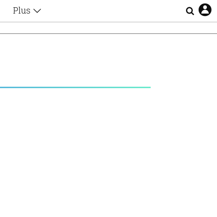
Plus
Θέματα
Συνεντεύξεις
Videos
τα
Αφιερώματα
Ζώδια
Εξομολογήσεις
Blogs
η
Οι Αθηναίοι
Απώλειες
Lgbtqi+
Επιλογές