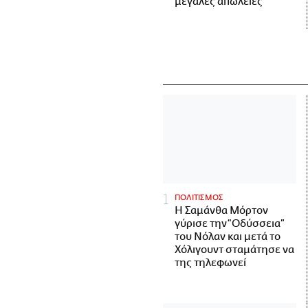
μεγάλες απώλειες
ΠΟΛΙΤΙΣΜΟΣ
Η Σαμάνθα Μόρτον
γύρισε την “Οδύσσεια”
του Νόλαν και μετά το
Χόλιγουντ σταμάτησε να
της τηλεφωνεί