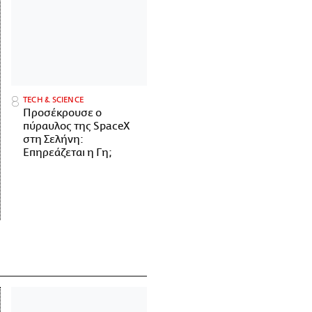
ΤECH & SCIENCE
Προσέκρουσε ο
πύραυλος της SpaceX
στη Σελήνη:
Επηρεάζεται η Γη;