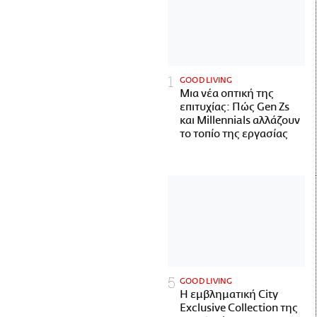
GOOD LIVING
Μια νέα οπτική της
επιτυχίας: Πώς Gen Zs
και Millennials αλλάζουν
το τοπίο της εργασίας
GOOD LIVING
Η εμβληματική City
Exclusive Collection της