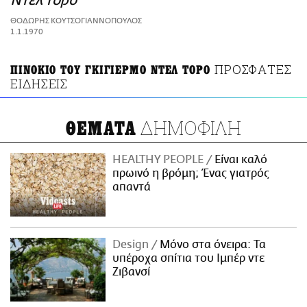
Ντελ Τόρο
ΑΜΠΑ
ΘΟΔΩΡΗΣ ΚΟΥΤΣΟΓΙΑΝΝΟΠΟΥΛΟΣ
PRINT
1.1.1970
ΠΡΟΣΦΑΤΕΣ
ΠΙΝΟΚΙΟ ΤΟΥ ΓΚΙΓΙΕΡΜΟ ΝΤΕΛ ΤΟΡΟ
ΕΙΔΗΣΕΙΣ
ΔΗΜΟΦΙΛΗ
ΘΕΜΑΤΑ
HEALTHY PEOPLE
Είναι καλό
πρωινό η βρόμη; Ένας γιατρός
απαντά
Design
Μόνο στα όνειρα: Τα
υπέροχα σπίτια του Ιμπέρ ντε
Ζιβανσί