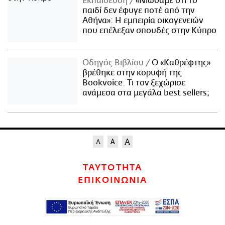
Εκπαίδευση
«Νιώσαμε ότι το
παιδί δεν έφυγε ποτέ από την
Αθήνα»: Η εμπειρία οικογενειών
που επέλεξαν σπουδές στην Κύπρο
Οδηγός Βιβλίου
Ο «Καθρέφτης»
βρέθηκε στην κορυφή της
Bookvoice. Τι τον ξεχώρισε
ανάμεσα στα μεγάλα best sellers;
ΤΑΥΤΟΤΗΤΑ
ΕΠΙΚΟΙΝΩΝΙΑ