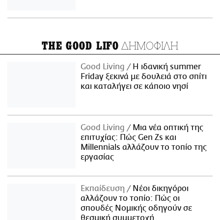
ΔΗΜΟΦΙΛΗ
THE GOOD LIFO
Good Living
Η ιδανική summer
Friday ξεκινά με δουλειά στο σπίτι
και καταλήγει σε κάποιο νησί
Good Living
Μια νέα οπτική της
επιτυχίας: Πώς Gen Zs και
Millennials αλλάζουν το τοπίο της
εργασίας
Εκπαίδευση
Νέοι δικηγόροι
αλλάζουν το τοπίο: Πώς οι
σπουδές Νομικής οδηγούν σε
θεσμική συμμετοχή