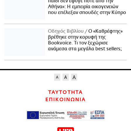
παιδί δεν έφυγε ποτέ από την
Αθήνα»: Η εμπειρία οικογενειών
που επέλεξαν σπουδές στην Κύπρο
Οδηγός Βιβλίου
Ο «Καθρέφτης»
βρέθηκε στην κορυφή της
Bookvoice. Τι τον ξεχώρισε
ανάμεσα στα μεγάλα best sellers;
ΤΑΥΤΟΤΗΤΑ
ΕΠΙΚΟΙΝΩΝΙΑ